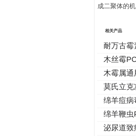
成二聚体的机
相关产品
耐万古霉
木丝霉P
木霉属通
莫氏立克
绵羊痘病
绵羊鞭虫
泌尿道致