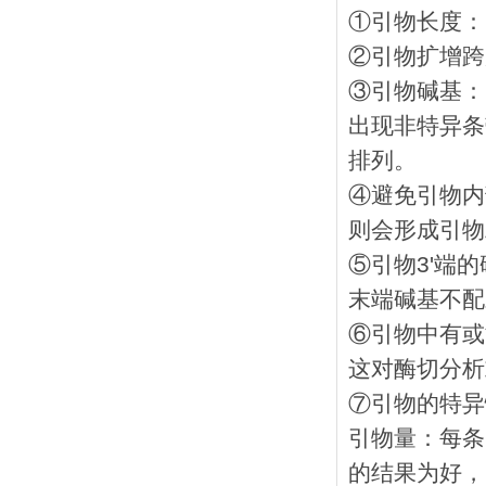
①引物长度： 
②引物扩增跨度
③引物碱基：G
出现非特异条
排列。
④避免引物内
则会形成引物
⑤引物3'端
末端碱基不配
⑥引物中有或
这对酶切分析
⑦引物的特异
引物量：每条引
的结果为好，