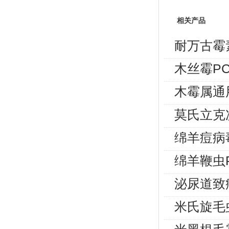
相关产品
耐万古霉
木丝霉P
木霉属通
莫氏立克
绵羊痘病
绵羊鞭虫
泌尿道致
米氏旋毛