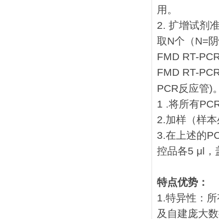
用。
2. 扩增试剂
取N个（N=
FMD RT-P
FMD RT-
PCR反应管)
1 .将所有P
2.加样（样
3.在上述的
控品各5 μl
特点优势：
1.特异性：
及自建庞大数