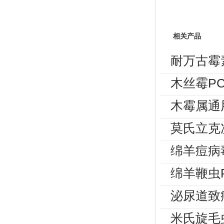
相关产品
耐万古霉
木丝霉P
木霉属通
莫氏立克
绵羊痘病
绵羊鞭虫
泌尿道致
米氏旋毛