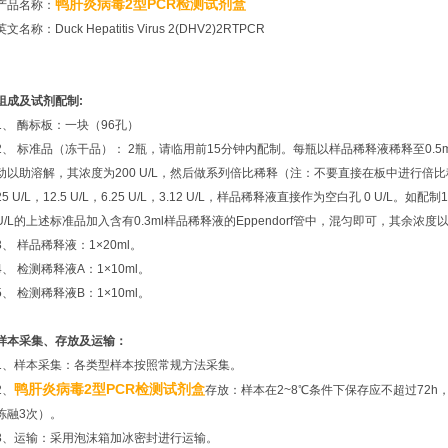
鸭肝炎病毒2型PCR检测试剂盒
产品名称：
英文名称：Duck Hepatitis Virus 2(DHV2)2RTPCR
组成及试剂配制:
1、 酶标板：一块（96孔）
2、 标准品（冻干品）： 2瓶，请临用前15分钟内配制。每瓶以样品稀释液稀释至0.5
动以助溶解，其浓度为200 U/L，然后做系列倍比稀释（注：不要直接在板中进行倍比稀释），分
25 U/L，12.5 U/L，6.25 U/L，3.12 U/L，样品稀释液直接作为空白孔 0 U/L。如配制
U/L的上述标准品加入含有0.3ml样品稀释液的Eppendorf管中，混匀即可，其余浓度
3、 样品稀释液：1×20ml。
4、 检测稀释液A：1×10ml。
5、 检测稀释液B：1×10ml。
样本采集、存放及运输：
1、样本采集：各类型样本按照常规方法采集。
鸭肝炎病毒2型PCR检测试剂盒
2、
存放：样本在2~8℃条件下保存应不超过72h，
冻融3次）。
3、运输：采用泡沫箱加冰密封进行运输。