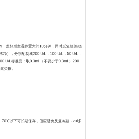
ml，盖好后室温静置大约10分钟，同时反复颠倒/搓
别配制成200 U/L，100 U/L，50 U/L，
100 U/L标准品：取0.3ml （不要少于0.3ml ）200
以此类推。
-70℃以下可长期保存，但应避免反复冻融（zui多