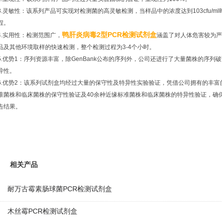
3.灵敏性：该系列产品可实现对检测菌的高灵敏检测，当样品中的浓度达到103cfu/
程。
鸭肝炎病毒2型PCR检测试剂盒
4.实用性：检测范围广，
涵盖了对人体危害较为严
品及其他环境取样的快速检测，整个检测过程为3-4个小时。
5.优势1：序列资源丰富，除GenBank公布的序列外，公司还进行了大量菌株的序
异性。
6.优势2：该系列试剂盒均经过大量的保守性及特异性实验验证，凭借公司拥有的丰富
准菌株和临床菌株的保守性验证及40余种近缘标准菌株和临床菌株的特异性验证，确
告结果。
相关产品
耐万古霉素肠球菌PCR检测试剂盒
木丝霉PCR检测试剂盒