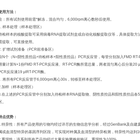
使用方法：
注：所有试剂使用前需*解冻，混合均匀，6,000rpm离心数秒后使用。
1. 样本处理（样本处理区）
待检样本的核酸提取可采用病毒RNA提取试剂盒或自动化核酸提取仪等，具体提取方
需提取，可直接使用。
2. 扩增试剂准备（PCR前准备区）
取N个（N=阴性质控品+待检样本+阳性质控品）PCR反应管，每管分别加入FMD RT-PCR
用量计算N+1份FMD RT-PCR反应液、RT-PCR酶所需总量，两者混匀离心后分装20 
PCR反应液19 μlRT-PCR酶。
1 .将所有PCR反应管于6,000rpm离心30s，转移至样本处理区。
2.加样（样本处理区）
3.在上述的PCR反应管中分别加入待检样本RNA提取物、阴性质控品和阳性质控品各5 μl
区。
特点优势：
1.特异性：所有产品使用的引物均经过详尽的生物信息学分析，经过GenBank及自
属或血清型特异的基因序列区段，可实现对种属及血清型的特异检测，特异性均达到1
2.重现性：该系列所有产品均经过大量实验菌株的验证，重现性为100%。