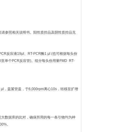
法请参照相关说明书。阳性质控品及阴性质控品无
反应液19μl、RT-PCR酶1 μl (也可根据每头份
μl至单个PCR反应管)。组分每头份用量FMD RT-
，盖紧管盖，于6,000rpm离心10s，转移至扩增
建庞大数据库的比对，确保所用的每一条引物均为种
00%。