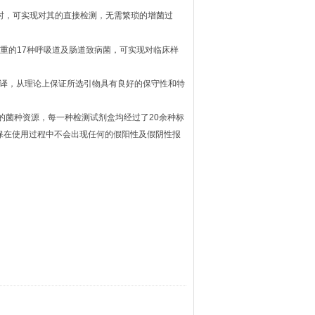
ml时，可实现对其的直接检测，无需繁琐的增菌过
重的17种呼吸道及肠道致病菌，可实现对临床样
列破译，从理论上保证所选引物具有良好的保守性和特
的菌种资源，每一种检测试剂盒均经过了20余种标
保在使用过程中不会出现任何的假阳性及假阴性报