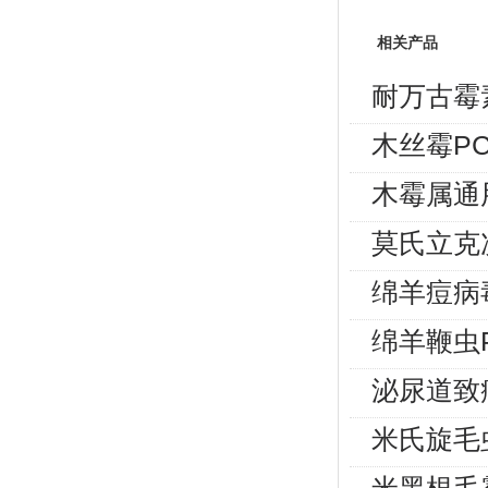
相关产品
耐万古霉
木丝霉P
木霉属通
莫氏立克
绵羊痘病
绵羊鞭虫
泌尿道致
米氏旋毛