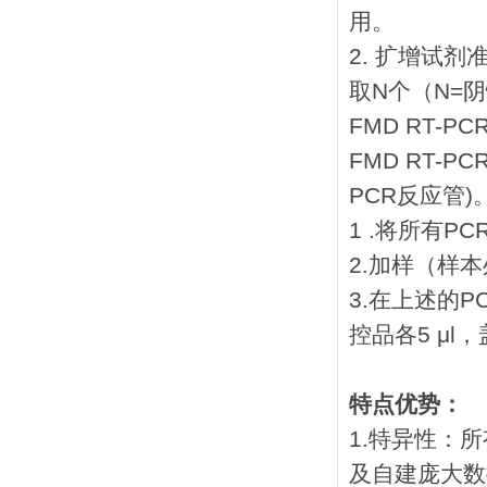
用。
2. 扩增试剂
取N个（N=
FMD RT-P
FMD RT-
PCR反应管)。
1 .将所有P
2.加样（样
3.在上述的
控品各5 μl
特点优势：
1.特异性：
及自建庞大数