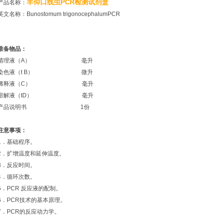
羊仰口线虫PCR检测试剂盒
产品名称：
英文名称：Bunostomum trigonocephalumPCR
准备物品：
清理液（A） 毫升
染色液（t B） 微升
稀释液（C） 毫升
溶解液（tD） 毫升
产品说明书 1份
注意事项：
1．基础程序。
2．扩增温度和延伸温度。
3．反应时间。
4．循环次数。
5．PCR 反应液的配制。
6．PCR技术的基本原理。
7．PCR的反应动力学。