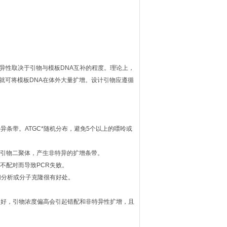
特异性取决于引物与模板DNA互补的程度。理论上，
R就可将模板DNA在体外大量扩增。设计引物应遵循
特异条带。ATGC*随机分布，避免5个以上的嘌呤或
成引物二聚体，产生非特异的扩增条带。
不配对而导致PCR失败。
切分析或分子克隆很有好处。
的结果为好，引物浓度偏高会引起错配和非特异性扩增，且