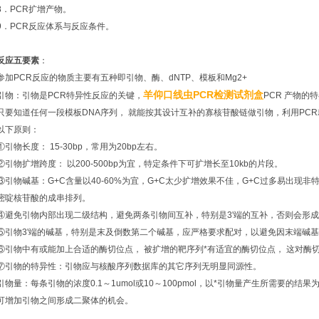
8．PCR扩增产物。
9．PCR反应体系与反应条件。
反应五要素
：
参加PCR反应的物质主要有五种即引物、酶、dNTP、模板和Mg2+
羊仰口线虫PCR检测试剂盒
引物：引物是PCR特异性反应的关键，
PCR 产物的
只要知道任何一段模板DNA序列， 就能按其设计互补的寡核苷酸链做引物，利用PC
以下原则：
①引物长度： 15-30bp，常用为20bp左右。
②引物扩增跨度： 以200-500bp为宜，特定条件下可扩增长至10kb的片段。
③引物碱基：G+C含量以40-60%为宜，G+C太少扩增效果不佳，G+C过多易出现非
嘧啶核苷酸的成串排列。
④避免引物内部出现二级结构，避免两条引物间互补，特别是3'端的互补，否则会形
⑤引物3'端的碱基，特别是末及倒数第二个碱基，应严格要求配对，以避免因末端碱基
⑥引物中有或能加上合适的酶切位点， 被扩增的靶序列*有适宜的酶切位点， 这对酶
⑦引物的特异性：引物应与核酸序列数据库的其它序列无明显同源性。
引物量：每条引物的浓度0.1～1umol或10～100pmol，以*引物量产生所需要
可增加引物之间形成二聚体的机会。