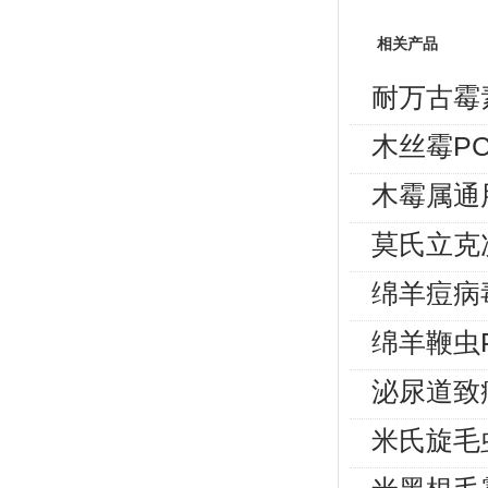
相关产品
耐万古霉
木丝霉P
木霉属通
莫氏立克
绵羊痘病
绵羊鞭虫
泌尿道致
米氏旋毛