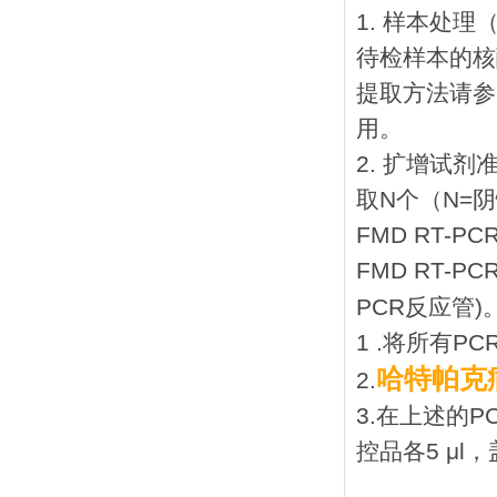
1. 样本处
待检样本的核
提取方法请参
用。
2. 扩增试剂
取N个（N=
FMD RT-P
FMD RT-
PCR反应管)
1 .将所有P
哈特帕克
2.
3.在上述的
控品各5 μl