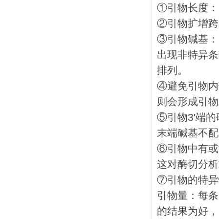
①引物长度： 
②引物扩增跨度
③引物碱基：G
出现非特异条
排列。
④避免引物内
则会形成引物
⑤引物3'端
末端碱基不配
⑥引物中有或
这对酶切分析
⑦引物的特异
引物量：每条引
的结果为好，