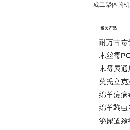
成二聚体的机
相关产品
耐万古霉
木丝霉P
木霉属通
莫氏立克
绵羊痘病
绵羊鞭虫
泌尿道致