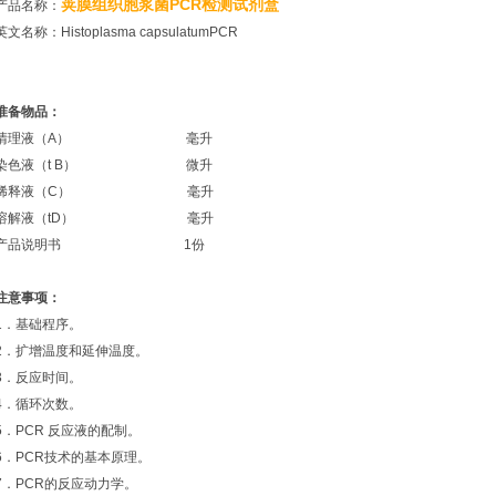
荚膜组织胞浆菌PCR检测试剂盒
产品名称：
英文名称：Histoplasma capsulatumPCR
准备物品：
清理液（A） 毫升
染色液（t B） 微升
稀释液（C） 毫升
溶解液（tD） 毫升
产品说明书 1份
注意事项：
1．基础程序。
2．扩增温度和延伸温度。
3．反应时间。
4．循环次数。
5．PCR 反应液的配制。
6．PCR技术的基本原理。
7．PCR的反应动力学。