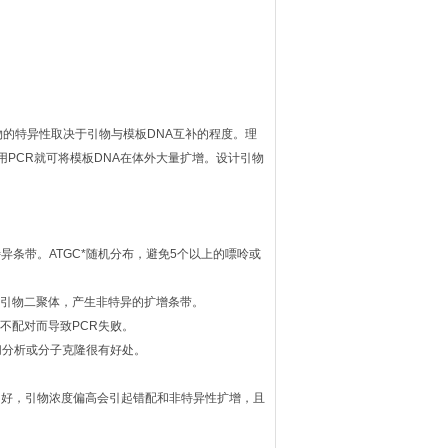
产物的特异性取决于引物与模板DNA互补的程度。理
用PCR就可将模板DNA在体外大量扩增。设计引物
特异条带。ATGC*随机分布，避免5个以上的嘌呤或
成引物二聚体，产生非特异的扩增条带。
不配对而导致PCR失败。
切分析或分子克隆很有好处。
的结果为好，引物浓度偏高会引起错配和非特异性扩增，且