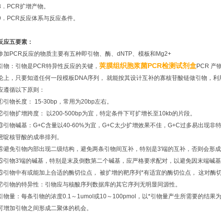
8．PCR扩增产物。
9．PCR反应体系与反应条件。
反应五要素：
参加PCR反应的物质主要有五种即引物、酶、dNTP、模板和Mg2+
荚膜组织胞浆菌PCR检测试剂盒
引物：引物是PCR特异性反应的关键，
PCR 
论上，只要知道任何一段模板DNA序列， 就能按其设计互补的寡核苷酸链做引物，利
应遵循以下原则：
①引物长度： 15-30bp，常用为20bp左右。
②引物扩增跨度： 以200-500bp为宜，特定条件下可扩增长至10kb的片段。
③引物碱基：G+C含量以40-60%为宜，G+C太少扩增效果不佳，G+C过多易出现非
嘧啶核苷酸的成串排列。
④避免引物内部出现二级结构，避免两条引物间互补，特别是3'端的互补，否则会形
⑤引物3'端的碱基，特别是末及倒数第二个碱基，应严格要求配对，以避免因末端碱基
⑥引物中有或能加上合适的酶切位点， 被扩增的靶序列*有适宜的酶切位点， 这对酶
⑦引物的特异性：引物应与核酸序列数据库的其它序列无明显同源性。
引物量：每条引物的浓度0.1～1umol或10～100pmol，以*引物量产生所需要
可增加引物之间形成二聚体的机会。