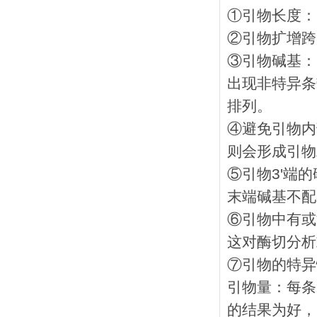
①引物长度： 
②引物扩增跨度
③引物碱基：G
出现非特异条
排列。
④避免引物内
则会形成引物
⑤引物3'端
末端碱基不配
⑥引物中有或
这对酶切分析
⑦引物的特异
引物量：每条引
的结果为好，