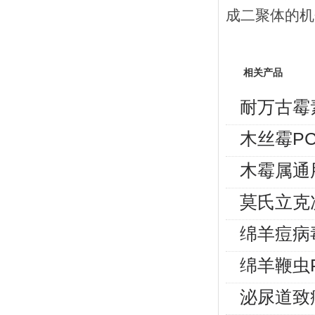
成二聚体的机
相关产品
耐万古霉
木丝霉P
木霉属通
莫氏立克
绵羊痘病
绵羊鞭虫
泌尿道致