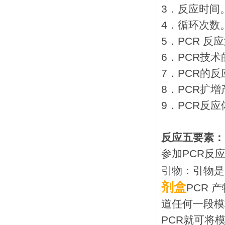
3．反应时间
4．循环次数
5．PCR 反
6．PCR技
7．PCR的
8．PCR扩
9．PCR反
反应五要素：
参加PCR反
引物：引物是
剂盒
PCR
道任何一段模
PCR就可将