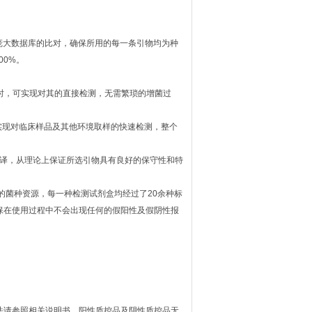
建庞大数据库的比对，确保所用的每一条引物均为种
00%。
ml时，可实现对其的直接检测，无需繁琐的增菌过
实现对临床样品及其他环境取样的快速检测，整个
列破译，从理论上保证所选引物具有良好的保守性和特
的菌种资源，每一种检测试剂盒均经过了20余种标
保在使用过程中不会出现任何的假阳性及假阴性报
法请参照相关说明书。阳性质控品及阴性质控品无