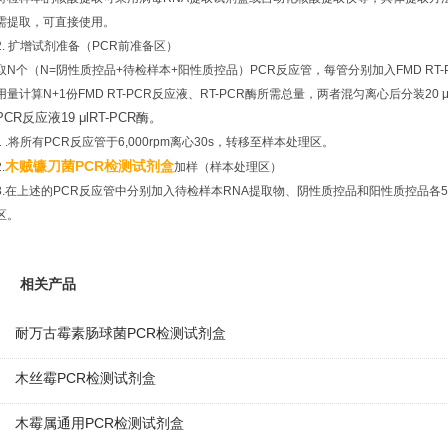
需提取，可直接使用。
2. 扩增试剂准备（PCR前准备区）
取N个（N=阴性质控品+待检样本+阳性质控品）PCR反应管，每管分别加入FMD RT-PCR
用量计算N+1份FMD RT-PCR反应液、RT-PCR酶所需总量，两者混匀离心后分装20 
PCR反应液19 μlRT-PCR酶。
1 .将所有PCR反应管于6,000rpm离心30s，转移至样本处理区。
木贼镰刀菌PCR检测试剂盒
.
加样（样本处理区）
3.在上述的PCR反应管中分别加入待检样本RNA提取物、阴性质控品和阳性质控品各5 μl
区。
相关产品
耐万古霉素肠球菌PCR检测试剂盒
木丝霉PCR检测试剂盒
木霉属通用PCR检测试剂盒