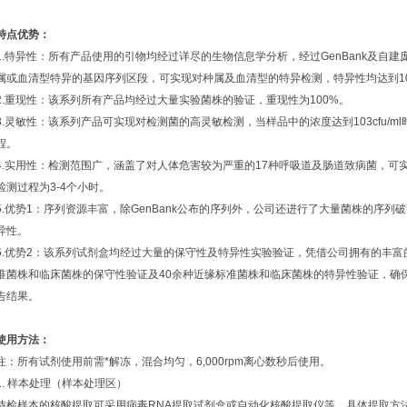
特点优势：
1.特异性：所有产品使用的引物均经过详尽的生物信息学分析，经过GenBank及自
属或血清型特异的基因序列区段，可实现对种属及血清型的特异检测，特异性均达到1
2.重现性：该系列所有产品均经过大量实验菌株的验证，重现性为100%。
3.灵敏性：该系列产品可实现对检测菌的高灵敏检测，当样品中的浓度达到103cfu/
程。
4.实用性：检测范围广，涵盖了对人体危害较为严重的17种呼吸道及肠道致病菌，可
检测过程为3-4个小时。
5.优势1：序列资源丰富，除GenBank公布的序列外，公司还进行了大量菌株的序
异性。
6.优势2：该系列试剂盒均经过大量的保守性及特异性实验验证，凭借公司拥有的丰富
准菌株和临床菌株的保守性验证及40余种近缘标准菌株和临床菌株的特异性验证，确
告结果。
使用方法：
注：所有试剂使用前需*解冻，混合均匀，6,000rpm离心数秒后使用。
1. 样本处理（样本处理区）
待检样本的核酸提取可采用病毒RNA提取试剂盒或自动化核酸提取仪等，具体提取方