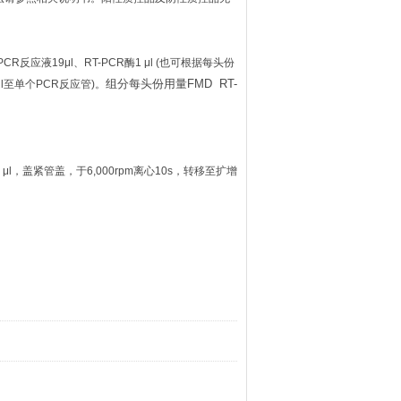
反应液19μl、RT-PCR酶1 μl (也可根据每头份
组分每头份用量FMD RT-
μl至单个PCR反应管)。
，盖紧管盖，于6,000rpm离心10s，转移至扩增