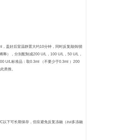
ml，盖好后室温静置大约10分钟，同时反复颠倒/搓
别配制成200 U/L，100 U/L，50 U/L，
100 U/L标准品：取0.3ml （不要少于0.3ml ）200
以此类推。
0℃以下可长期保存，但应避免反复冻融（zui多冻融