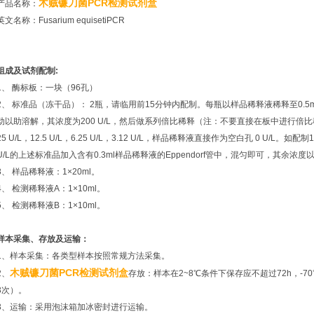
木贼镰刀菌PCR检测试剂盒
产品名称：
英文名称：Fusarium equisetiPCR
组成及试剂配制:
1、 酶标板：一块（96孔）
2、 标准品（冻干品）： 2瓶，请临用前15分钟内配制。每瓶以样品稀释液稀释至0.5
动以助溶解，其浓度为200 U/L，然后做系列倍比稀释（注：不要直接在板中进行倍比稀释），分
25 U/L，12.5 U/L，6.25 U/L，3.12 U/L，样品稀释液直接作为空白孔 0 U/L。如配制
U/L的上述标准品加入含有0.3ml样品稀释液的Eppendorf管中，混匀即可，其余浓度
3、 样品稀释液：1×20ml。
4、 检测稀释液A：1×10ml。
5、 检测稀释液B：1×10ml。
样本采集、存放及运输：
1、样本采集：各类型样本按照常规方法采集。
木贼镰刀菌PCR检测试剂盒
2、
存放：样本在2~8℃条件下保存应不超过72h，-7
3次）。
3、运输：采用泡沫箱加冰密封进行运输。