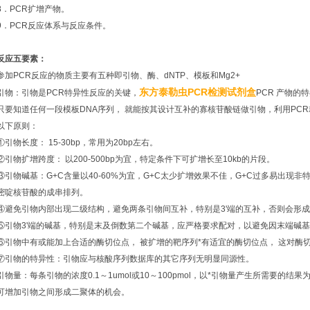
8．PCR扩增产物。
9．PCR反应体系与反应条件。
反应五要素：
参加PCR反应的物质主要有五种即引物、酶、dNTP、模板和Mg2+
东方泰勒虫PCR检测试剂盒
引物：引物是PCR特异性反应的关键，
PCR 产物的
只要知道任何一段模板DNA序列， 就能按其设计互补的寡核苷酸链做引物，利用PC
以下原则：
①引物长度： 15-30bp，常用为20bp左右。
②引物扩增跨度： 以200-500bp为宜，特定条件下可扩增长至10kb的片段。
③引物碱基：G+C含量以40-60%为宜，G+C太少扩增效果不佳，G+C过多易出现非
嘧啶核苷酸的成串排列。
④避免引物内部出现二级结构，避免两条引物间互补，特别是3'端的互补，否则会形
⑤引物3'端的碱基，特别是末及倒数第二个碱基，应严格要求配对，以避免因末端碱基
⑥引物中有或能加上合适的酶切位点， 被扩增的靶序列*有适宜的酶切位点， 这对酶
⑦引物的特异性：引物应与核酸序列数据库的其它序列无明显同源性。
引物量：每条引物的浓度0.1～1umol或10～100pmol，以*引物量产生所需要
可增加引物之间形成二聚体的机会。