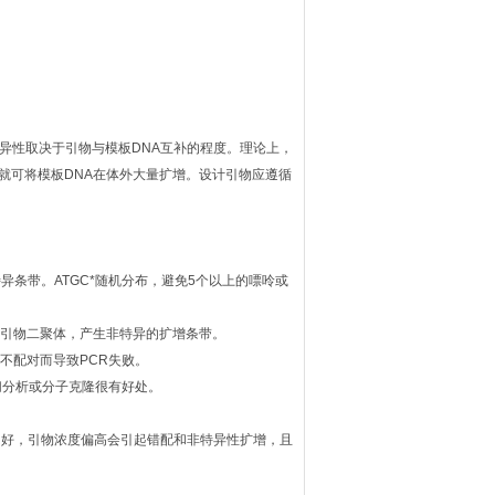
特异性取决于引物与模板DNA互补的程度。理论上，
R就可将模板DNA在体外大量扩增。设计引物应遵循
特异条带。ATGC*随机分布，避免5个以上的嘌呤或
成引物二聚体，产生非特异的扩增条带。
不配对而导致PCR失败。
切分析或分子克隆很有好处。
的结果为好，引物浓度偏高会引起错配和非特异性扩增，且