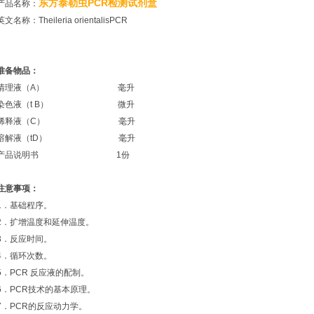
东方泰勒虫PCR检测试剂盒
产品名称：
英文名称：Theileria orientalisPCR
准备物品：
清理液（A） 毫升
染色液（t B） 微升
稀释液（C） 毫升
溶解液（tD） 毫升
产品说明书 1份
注意事项：
1．基础程序。
2．扩增温度和延伸温度。
3．反应时间。
4．循环次数。
5．PCR 反应液的配制。
6．PCR技术的基本原理。
7．PCR的反应动力学。