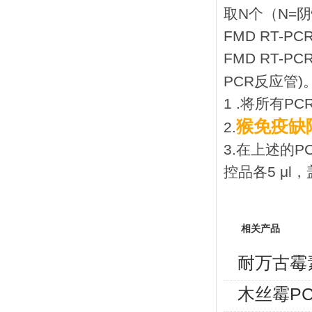
取N个（N=
FMD RT-P
FMD RT-
PCR反应管)
1 .将所有P
猴免疫缺
2.
3.在上述的
控品各5 μl
相关产品
耐万古霉
木丝霉P