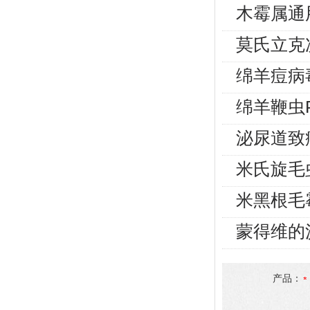
木霉属通
莫氏立克
绵羊痘病
绵羊鞭虫
泌尿道致
米氏旋毛
米黑根毛
蒙得维的
产品：