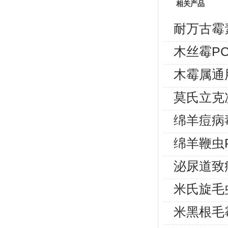
相关产品
耐万古霉
木丝霉P
木霉属通
莫氏立克
绵羊痘病
绵羊鞭虫
泌尿道致
米氏旋毛
米黑根毛