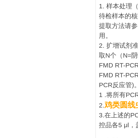
1. 样本处
待检样本的核
提取方法请参
用。
2. 扩增试剂
取N个（N=
FMD RT-P
FMD RT-
PCR反应管)。
1 .将所有P
鸡类圆线
2.
3.在上述的
控品各5 μl