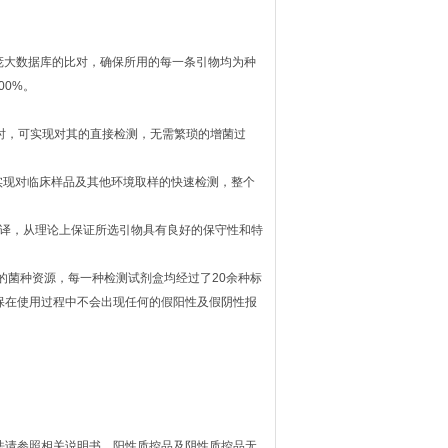
建庞大数据库的比对，确保所用的每一条引物均为种
00%。
ml时，可实现对其的直接检测，无需繁琐的增菌过
实现对临床样品及其他环境取样的快速检测，整个
列破译，从理论上保证所选引物具有良好的保守性和特
的菌种资源，每一种检测试剂盒均经过了20余种标
保在使用过程中不会出现任何的假阳性及假阴性报
法请参照相关说明书。阳性质控品及阴性质控品无