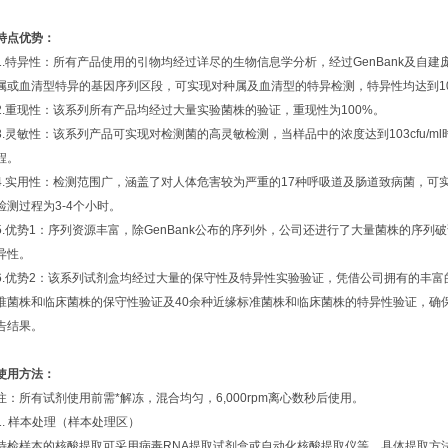
特点优势：
1.特异性：所有产品使用的引物均经过详尽的生物信息学分析，经过GenBank及自
属或血清型特异的基因序列区段，可实现对种属及血清型的特异检测，特异性均达到1
2.重现性：该系列所有产品均经过大量实验菌株的验证，重现性为100%。
3.灵敏性：该系列产品可实现对检测菌的高灵敏检测，当样品中的浓度达到103cfu/
程。
4.实用性：检测范围广，涵盖了对人体危害较为严重的17种呼吸道及肠道致病菌，可
检测过程为3-4个小时。
5.优势1：序列资源丰富，除GenBank公布的序列外，公司还进行了大量菌株的序
异性。
6.优势2：该系列试剂盒均经过大量的保守性及特异性实验验证，凭借公司拥有的丰富
准菌株和临床菌株的保守性验证及40余种近缘标准菌株和临床菌株的特异性验证，确
告结果。
使用方法：
注：所有试剂使用前需*解冻，混合均匀，6,000rpm离心数秒后使用。
1. 样本处理（样本处理区）
待检样本的核酸提取可采用病毒RNA提取试剂盒或自动化核酸提取仪等，具体提取方