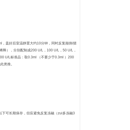
ml，盖好后室温静置大约10分钟，同时反复颠倒/搓
别配制成200 U/L，100 U/L，50 U/L，
100 U/L标准品：取0.3ml （不要少于0.3ml ）200
以此类推。
℃以下可长期保存，但应避免反复冻融（zui多冻融3