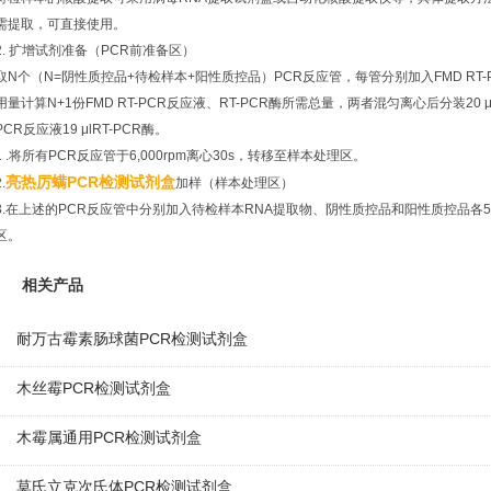
需提取，可直接使用。
2. 扩增试剂准备（PCR前准备区）
取N个（N=阴性质控品+待检样本+阳性质控品）PCR反应管，每管分别加入FMD RT-PCR
用量计算N+1份FMD RT-PCR反应液、RT-PCR酶所需总量，两者混匀离心后分装20 
PCR反应液19 μlRT-PCR酶。
1 .将所有PCR反应管于6,000rpm离心30s，转移至样本处理区。
亮热厉螨PCR检测试剂盒
.
加样（样本处理区）
3.在上述的PCR反应管中分别加入待检样本RNA提取物、阴性质控品和阳性质控品各5 μl
区。
相关产品
耐万古霉素肠球菌PCR检测试剂盒
木丝霉PCR检测试剂盒
木霉属通用PCR检测试剂盒
莫氏立克次氏体PCR检测试剂盒