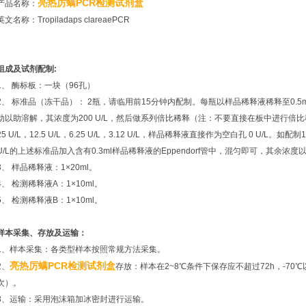
亮热厉螨PCR检测试剂盒
产品名称：
英文名称：Tropiladaps clareaePCR
组成及试剂配制:
1、 酶标板：一块（96孔）
2、 标准品（冻干品）： 2瓶，请临用前15分钟内配制。每瓶以样品稀释液稀释至0.5
动以助溶解，其浓度为200 U/L，然后做系列倍比稀释（注：不要直接在板中进行倍比稀释），分
25 U/L，12.5 U/L，6.25 U/L，3.12 U/L，样品稀释液直接作为空白孔 0 U/L。如配制
U/L的上述标准品加入含有0.3ml样品稀释液的Eppendorf管中，混匀即可，其余浓度
3、 样品稀释液：1×20ml。
4、 检测稀释液A：1×10ml。
5、 检测稀释液B：1×10ml。
样本采集、存放及运输：
1、样本采集：各类型样本按照常规方法采集。
亮热厉螨PCR检测试剂盒
2、
存放：样本在2~8℃条件下保存应不超过72h，-70
次）。
3、运输：采用泡沫箱加冰密封进行运输。