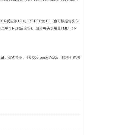
反应液19μl、RT-PCR酶1 μl (也可根据每头份
μl至单个PCR反应管)。组分每头份用量FMD RT-
，盖紧管盖，于6,000rpm离心10s，转移至扩增