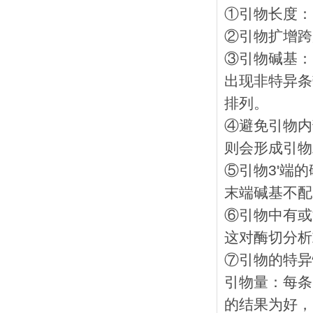
①引物长度： 
②引物扩增跨度
③引物碱基：G
出现非特异条
排列。
④避免引物内
则会形成引物
⑤引物3'端
末端碱基不配
⑥引物中有或
这对酶切分析
⑦引物的特异
引物量：每条引
的结果为好，