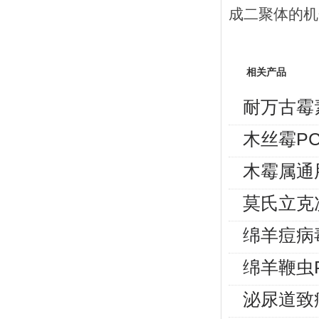
成二聚体的机
相关产品
耐万古霉
木丝霉P
木霉属通
莫氏立克
绵羊痘病
绵羊鞭虫
泌尿道致