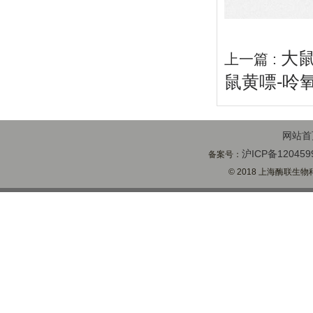
大鼠
上一篇 :
鼠黄嘌-呤氧
网站首
沪ICP备120459
备案号：
© 2018 上海酶联生物科