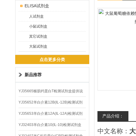
ELISA试剂盒
人试剂盒
小鼠试剂盒
其它试剂盒
大鼠试剂盒
点击更多分类
新品推荐
YJ35665猴肌钙蛋白T检测试剂盒提供说
明书
YJ35652羊白介素12B(IL-12B)检测试剂
盒
YJ35653羊白介素12A(IL-12A)检测试剂
产品介绍：
盒
YJ32403羊白介素10(IL-10)检测试剂盒
中文名称：
大