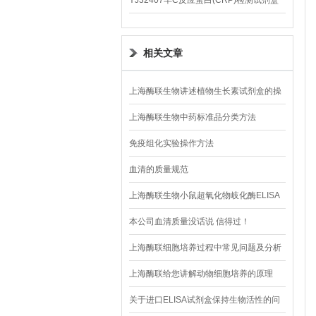
YJ32407羊C反应蛋白(CRP)检测试剂盒
相关文章
上海酶联生物讲述植物生长素试剂盒的操
作步骤
上海酶联生物中药标准品分类方法
免疫组化实验操作方法
血清的质量规范
上海酶联生物小鼠超氧化物岐化酶ELISA
试剂盒操作注意事项
本公司血清质量没话说 信得过！
上海酶联细胞培养过程中常见问题及分析
上海酶联给您讲解动物细胞培养的原理
关于进口ELISA试剂盒保持生物活性的问