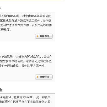
好
2相关X蛋白(BAX)是一种中由BAX基因编码的
L2家族成员形成异源或同源二聚体，参与各
作为凋亡激活剂发挥作用，该蛋白与线粒体
其开放度。
化单加氧酶，也被称为PAM或PAL，是由P
肪酸酰胺的生物合成。这种转化是通过将激
胺的一已知途径，其使肽更具亲水性。
盒
基脱亚氨酶Ⅵ，也被称为PADI6，是一种蛋白
该酶通过在钙离子存在下将残基转化为瓜