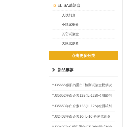
ELISA试剂盒
人试剂盒
小鼠试剂盒
其它试剂盒
大鼠试剂盒
点击更多分类
新品推荐
YJ35665猴肌钙蛋白T检测试剂盒提供说
明书
YJ35652羊白介素12B(IL-12B)检测试剂
盒
YJ35653羊白介素12A(IL-12A)检测试剂
盒
YJ32403羊白介素10(IL-10)检测试剂盒