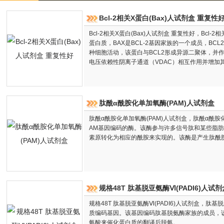
Bcl-2相关X蛋白(Bax)人试剂盒 重复性
Bcl-2相关X蛋白(Bax)人试剂盒 重复性好，Bcl-
蛋白质，BAX是BCL-2基因家族的一个成员，BC
种细胞活动，该蛋白与BCL2形成异源二聚体，并
电压依赖性阴离子通道（VDAC）相互作用并增加
肽酰α酰胺化单加氧酶(PAM)人试剂盒
肽酰α酰胺化单加氧酶(PAM)人试剂盒，肽酰α酰胺
AM基因编码的酶。该酶参与许多信号肽和某些脂
素原转化为相应的酰胺来实现的。该酶是产生肽酰
规格48T 肽基脱亚氨酶Ⅵ(PADI6)人试剂
规格48T 肽基脱亚氨酶Ⅵ(PADI6)人试剂盒，肽
质编码基因。该基因编码肽基脱氨酶家族的成员，
氨酸来催化蛋白质的翻译后脱氨。