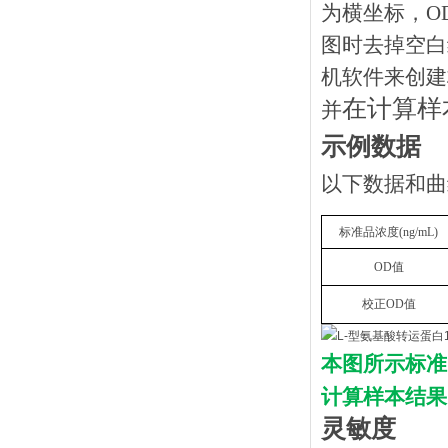
为横坐标，O
图时去掉空白
机软件来创建
在计算样
并
示例数据
以下数据和曲
标准品浓度
(
ng
/mL)
OD
值
校正
OD
值
本图所示标准
计算样本结果
灵敏度