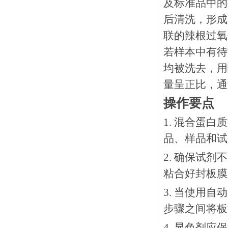
及标准品中的
后清洗，形成
联的辣根过氧
若样本中有待
均被洗去，用
量呈正比，通
操作要点
1. 混合蛋
品、样品和试
2. 确保试
粘合好封板膜
3. 当使用
步骤之间将板
4. 显色剂