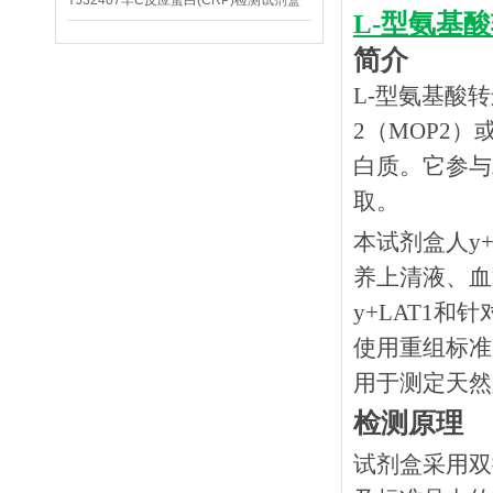
YJ32407羊C反应蛋白(CRP)检测试剂盒
L-型氨基酸
简介
L-型氨基酸
2（MOP2）
白质。它参与
取。
本试剂盒人
y
养上清液、血
y+LAT1
使用重组标准
用于测定天然
检测原理
试剂盒采用双