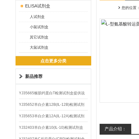
ELISA试剂盒
您的位置
人试剂盒
小鼠试剂盒
其它试剂盒
大鼠试剂盒
点击更多分类
新品推荐
YJ35665猴肌钙蛋白T检测试剂盒提供说
明书
YJ35652羊白介素12B(IL-12B)检测试剂
盒
YJ35653羊白介素12A(IL-12A)检测试剂
盒
YJ32403羊白介素10(IL-10)检测试剂盒
产品介绍：