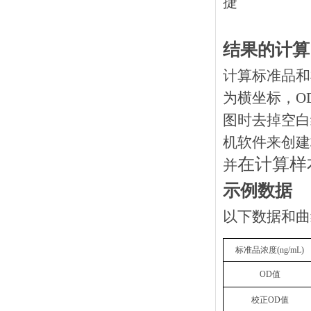
结果的计算
计算标准品和
为横坐标，O
图时去掉空白
机软件来创建
在计算样
并
示例数据
以下数据和曲
标准品浓度
(
ng
/mL)
OD
值
校正
OD
值