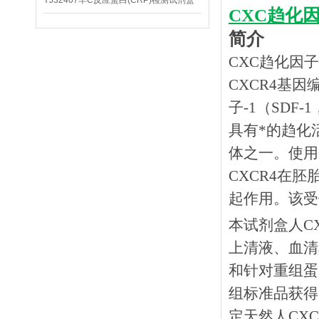
YJ32407羊C反应蛋白(CRP)检测试剂盒
CXC趋化因
简介
CXC趋化因子受
CXCR4基
子-1（SDF
具有*的趋化
体之一。使用
CXCR4在
起作用。该受
本试剂盒人
C
上清液、血清
和针对重组蛋
组标准品获得
定天然人CX