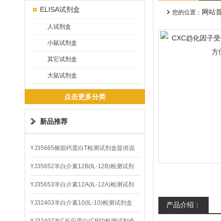
ELISA试剂盒
网站
您的位置：
人试剂盒
小鼠试剂盒
其它试剂盒
大鼠试剂盒
点击更多分类
新品推荐
YJ35665猴肌钙蛋白T检测试剂盒提供说
明书
YJ35652羊白介素12B(IL-12B)检测试剂
盒
YJ35653羊白介素12A(IL-12A)检测试剂
盒
YJ32403羊白介素10(IL-10)检测试剂盒
产品介绍：