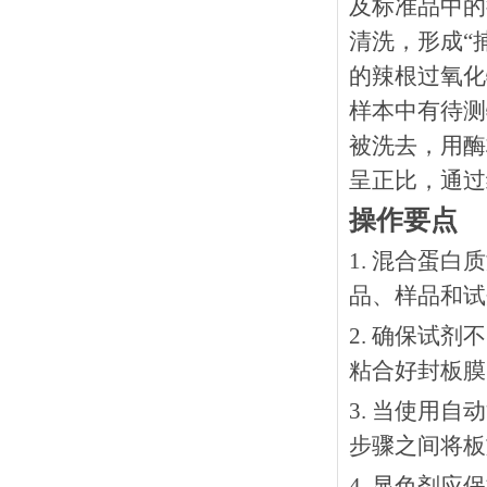
及标准品中的
清洗，形成“
的辣根过氧化
样本中有待测
被洗去，用酶
呈正比，通过
操作要点
1. 混合蛋
品、样品和试
2. 确保试
粘合好封板膜
3. 当使用
步骤之间将板
4. 显色剂