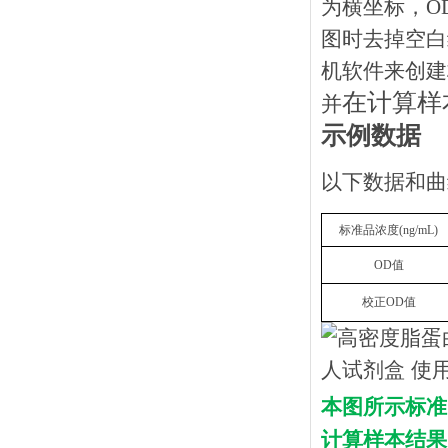
为横坐标，O
图时去掉空白
机软件来创建
在计算样
并
示例数据
以下数据和曲
标准品浓度
(
ng
/mL)
OD
值
校正
OD
值
本图所示标准
计算样本结果