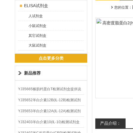
ELISA试剂盒
您的位置：
人试剂盒
小鼠试剂盒
其它试剂盒
大鼠试剂盒
点击更多分类
新品推荐
YJ35665猴肌钙蛋白T检测试剂盒提供说
明书
YJ35652羊白介素12B(IL-12B)检测试剂
盒
YJ35653羊白介素12A(IL-12A)检测试剂
盒
YJ32403羊白介素10(IL-10)检测试剂盒
产品介绍：