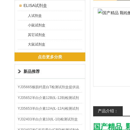
ELISA试剂盒
人试剂盒
小鼠试剂盒
其它试剂盒
大鼠试剂盒
点击更多分类
新品推荐
YJ35665猴肌钙蛋白T检测试剂盒提供说
明书
YJ35652羊白介素12B(IL-12B)检测试剂
盒
YJ35653羊白介素12A(IL-12A)检测试剂
产品介绍：
盒
YJ32403羊白介素10(IL-10)检测试剂盒
国产精品