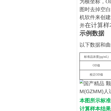
为横坐标，O
图时去掉空白
机软件来创建
在计算样
并
示例数据
以下数据和曲
标准品浓度
(
pg
/mL)
OD
值
校正
OD
值
本图所示标准
计算样本结果