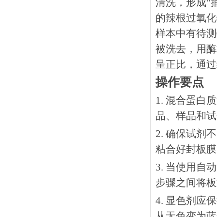
清洗，形成“
的辣根过氧化
样本中有待测
被洗去，用酶
呈正比，通过
操作要点
1. 混合蛋
品、样品和试
2. 确保试
粘合好封板膜
3. 当使用
步骤之间将板
4. 显色剂
从无色变为蓝