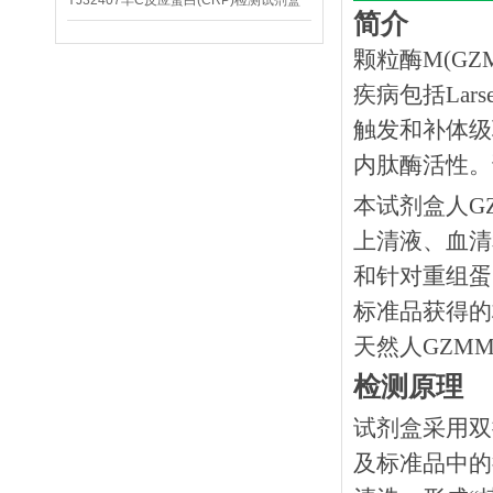
YJ32407羊C反应蛋白(CRP)检测试剂盒
简介
颗粒酶M(GZ
疾病包括Lars
触发和补体级
内肽酶活性。
本试剂盒人
G
上清液、血清
和针对重组蛋
标准品获得的
天然人GZM
检测原理
试剂盒采用双
及标准品中的