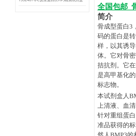
YJ32407羊C反应蛋白(CRP)检测试剂盒
全国包邮
简介
骨成型蛋白3
码的蛋白是转
样，以其诱导
体。它对骨密
拮抗剂。它在
是高甲基化的
标志物。
本试剂盒人
B
上清液、血清
针对重组蛋白
准品获得的标
然人BMP3