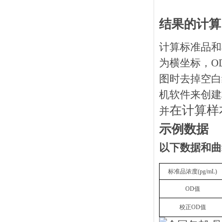
结果的计算
计算标准品和
为横坐标，O
图时去掉空白
机软件来创建
在计算样
并
示例数据
以下数据和曲
标准品浓度
(
pg
/mL)
OD
值
校正
OD
值