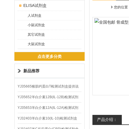
ELISA试剂盒
您的位置
人试剂盒
小鼠试剂盒
其它试剂盒
大鼠试剂盒
点击更多分类
新品推荐
YJ35665猴肌钙蛋白T检测试剂盒提供说
明书
YJ35652羊白介素12B(IL-12B)检测试剂
盒
YJ35653羊白介素12A(IL-12A)检测试剂
盒
YJ32403羊白介素10(IL-10)检测试剂盒
产品介绍：