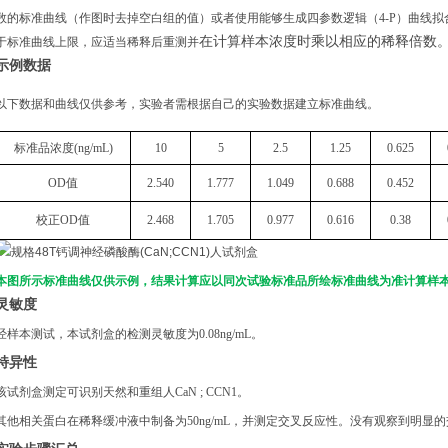
数的标准曲线（作图时去掉空白组的值）或者使用能够生成四参数逻辑（4-P）曲线拟
在计算样本浓度时乘以相应的稀释倍数
于标准曲线上限，应适当稀释后重测并
示例数据
以下数据和曲线仅供参考，实验者需根据自己的实验数据建立标准曲线。
标准品浓度
(
ng
/mL)
10
5
2.5
1.25
0.62
5
OD
值
2.540
1.777
1.049
0.688
0.452
校正
OD
值
2.468
1.705
0.977
0.616
0.38
本图所示标准曲线仅供示例，结果计算应以同次试验标准品所绘标准曲线为准计算样
灵敏度
经样本测试，本试剂盒的检测灵敏度为
0.08ng/mL。
特异性
该试剂盒测定可识别天然和重组人
CaN ; CCN1
。
其他相关蛋白在稀释缓冲液中制备为
50ng/mL，并测定交叉反应性。没有观察到明显