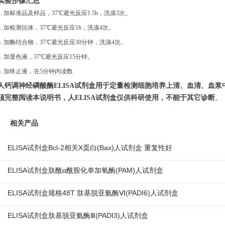
实验步骤汇总
1. 加标准品及样品，37℃避光反应1.5h，洗涤3次。
2.
加检测抗体，
37℃避光反应1h，洗涤4次。
3.
加酶结合物，
37℃避光反应30分钟，洗涤4次。
4. 加显色液，37℃避光反应15分钟。
5. 加终止液，在5分钟内读数
人钙调神经磷酸酶
E
LISA试剂盒用于定量检测细胞培养上清、血清、血浆
须完整阅读本说明书
，人
ELISA试剂盒仅供科研使用，不能于其它诊断
。
相关产品
ELISA试剂盒Bcl-2相关X蛋白(Bax)人试剂盒 重复性好
ELISA试剂盒肽酰α酰胺化单加氧酶(PAM)人试剂盒
ELISA试剂盒规格48T 肽基脱亚氨酶Ⅵ(PADI6)人试剂盒
ELISA试剂盒肽基脱亚氨酶Ⅲ(PADI3)人试剂盒