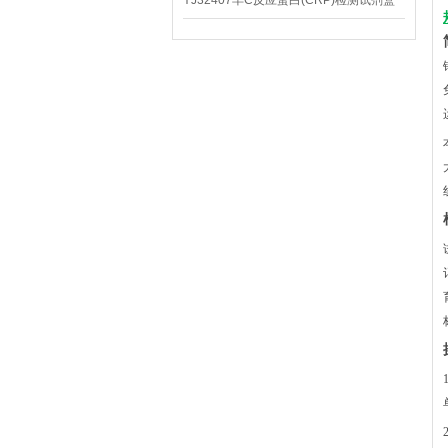
YJ32407羊C反应蛋白(CRP)检测试剂盒