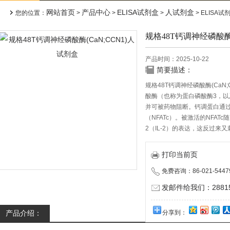
网站首页
产品中心
ELISA试剂盒
人试剂盒
您的位置：
>
>
>
> ELISA
规格48T钙调神经磷酸酶(
产品时间：2025-10-22
简要描述：
规格48T钙调神经磷酸酶(Ca
酸酶（也称为蛋白磷酸酶3，以
并可被药物阻断。钙调蛋白通过
（NFATc）。被激活的NFA
2（IL-2）的表达，这反过来
打印当前页
免费咨询：86-021-5447
发邮件给我们：288150
产品介绍：
分享到：