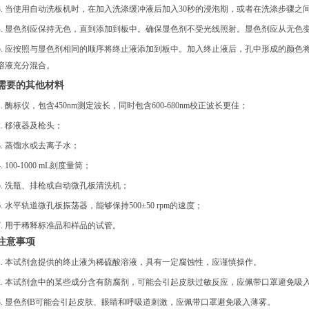
3. 当使用自动洗板机时，在加入洗涤缓冲液后加入30秒的浸泡期，或者在洗涤步骤之
4. 显色剂应保持无色，直到添加到板中。确保显色剂不受光线照射。显色剂应从无色
5. 应按照与显色剂相同的顺序将终止液添加到板中。加入终止液后，孔中形成的颜色
溶液充分混合。
需要的其他材料
1. 酶标仪，包含450nm测定波长，同时包含600-680nm校正波长更佳；
2. 移液器及枪头；
3. 蒸馏水或去离子水；
4. 100-1000 mL刻度量筒；
5. 洗瓶、排枪或自动微孔板清洗机；
6. 水平轨道微孔板振荡器，能够保持500±50 rpm的速度；
7. 用于稀释标准品和样品的试管。
注意事项
1. 本试剂盒提供的终止液为稀硫酸溶液，具有一定腐蚀性，应谨慎操作。
2. 本试剂盒中的某些成分含有防腐剂，可能会引起皮肤过敏反应，应佩带口罩避免吸
3. 显色剂B可能会引起皮肤、眼睛和呼吸道刺激，应佩带口罩避免吸入薄雾。