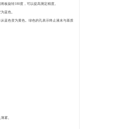
间将板旋转180度，可以提高测定精度。
变为蓝色。
将从蓝色变为黄色。绿色的孔表示终止液未与基质
入薄雾。