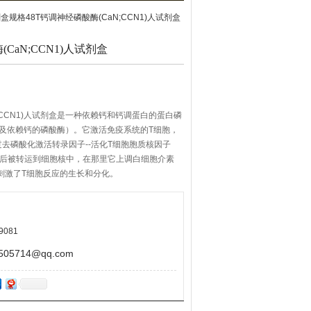
试剂盒规格48T钙调神经磷酸酶(CaN;CCN1)人试剂盒
CaN;CCN1)人试剂盒
N;CCN1)人试剂盒是一种依赖钙和钙调蛋白的蛋白磷
及依赖钙的磷酸酶）。它激活免疫系统的T细胞，
去磷酸化激活转录因子--活化T细胞胞质核因子
Tc随后被转运到细胞核中，在那里它上调白细胞介素
又刺激了T细胞反应的生长和分化。
9081
5714@qq.com