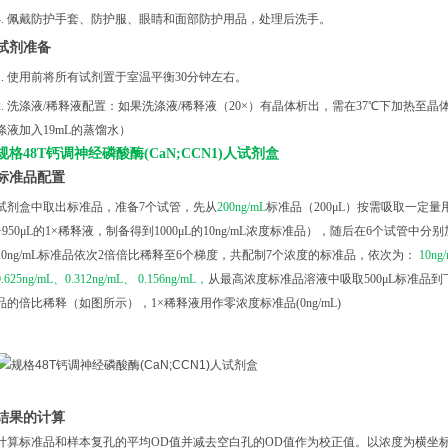
4. 佩戴防护手套、防护服、眼睛和面部防护用品，处理后洗手。
试剂准备
1. 使用前将所有试剂置于室温平衡30分钟左右。
2. 洗涤液/稀释液配置：如果洗涤液/稀释液（20×）有晶体析出，需在37℃下加热⾄晶体
涤液加入19mL的蒸馏水）
规格
48T钙调神经磷酸酶(CaN;CCN1)人试剂盒
标准品配置
试剂盒中取出标准品，准备
7个试管，先从
200ng/mL
标准品（
200μL）按需吸取一定量用
+950μL的1×稀释液，制备得到1000μL的10ng/mL浓度标准品），随后在6个试管中分
10ng/mL标准品依次2倍倍比稀释至6个梯度，共配制7个浓度的标准品，依次为：
10ng
0.625ng/mL、0.312ng/mL、 0.156ng/mL，
从最高浓度标准品溶液中吸取
500μL标准
品的倍比稀释（如图所示），1×稀释液用作零浓度标准品(0ng/mL)
结果的计算
计算标准品和样本复孔的平均
OD值并减去空白孔的OD值作为校正值。以浓度为横坐