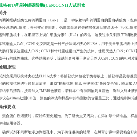
规格48T钙调神经磷酸酶(CaN;CCN1)人试剂盒
简介
钙调神经磷酸酶也称钙调蛋白（CaN），是一种依赖钙和钙调蛋白的蛋白磷酸酶（也
免疫系统的T细胞，并可被药物阻断。钙调蛋白通过去磷酸化激活转录因子--活化T细胞胞
运到细胞核中，在那里它上调白细胞介素2（IL-2）的表达，这反过来又刺激了T细胞
本试剂盒人
CaN ; CCN1免疫测定是一种三步法固相夹心ELISA，用于测量细胞培养上
大肠杆菌表达重组人CaN ; CCN1和针对重组蛋白产生的抗体。使用天然人CaN ; 
线平行的线性曲线。这些结果表明，该试剂盒可用于测定天然人CaN ; CCN1的相对质
检测原理
试剂盒采用双抗体夹心法
ELISA技术：将捕获抗体包被于酶标板上，捕获样品及标准品中
记的检测抗体进行孵育后清洗，形成“捕获抗体-抗原-检测抗体"免疫复合物，随后加
育结束后清洗，接着加入TMB显色液后，若样本中有待测物则显蓝色，则加入终止液
标仪在450nm处测OD值，颜色的深浅和样品中的待测物的含量呈正比，通过绘制标准曲线计
操作要点
1. 混合蛋白质溶液时，应始终避免起泡。为了避免交叉污染，在添加每个标准品、样
单独使用容器。
2. 确保试剂不间断地添加到板孔中。为了确保准确的结果，在孵育步骤中需要粘合好