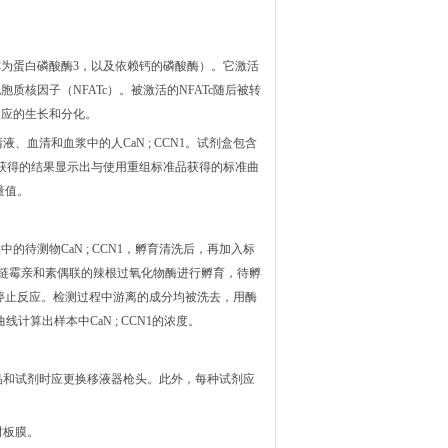
称为蛋白磷酸酶3，以及依赖钙的磷酸酶）。它激活
质核因子（NFATc）。被激活的NFATc随后被转
反应的生长和分化。
清液、血清和血浆中的人CaN ; CCN1。试剂盒包含
CCN1获得的结果显示出与使用重组标准品获得的标准曲
量值。
的待测物CaN ; CCN1，孵育清洗后，再加入标
入链霉亲和素偶联的辣根过氧化物酶进行孵育，待孵
停止反应。检测过程中游离的成分均被洗去，用酶
算出样本中CaN ; CCN1的浓度。
品和试剂时应更换移液器枪头。此外，每种试剂应
封板膜。