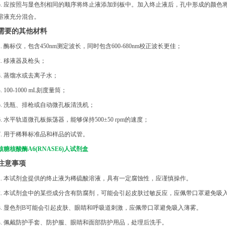
5. 应按照与显色剂相同的顺序将终止液添加到板中。加入终止液后，孔中形成的颜色
溶液充分混合。
需要的其他材料
1. 酶标仪，包含450nm测定波长，同时包含600-680nm校正波长更佳；
2. 移液器及枪头；
3. 蒸馏水或去离子水；
4. 100-1000 mL刻度量筒；
5. 洗瓶、排枪或自动微孔板清洗机；
6. 水平轨道微孔板振荡器，能够保持500±50 rpm的速度；
7. 用于稀释标准品和样品的试管。
核糖核酸酶A6(RNASE6)人试剂盒
注意事项
1. 本试剂盒提供的终止液为稀硫酸溶液，具有一定腐蚀性，应谨慎操作。
2. 本试剂盒中的某些成分含有防腐剂，可能会引起皮肤过敏反应，应佩带口罩避免吸
3. 显色剂B可能会引起皮肤、眼睛和呼吸道刺激，应佩带口罩避免吸入薄雾。
4. 佩戴防护手套、防护服、眼睛和面部防护用品，处理后洗手。