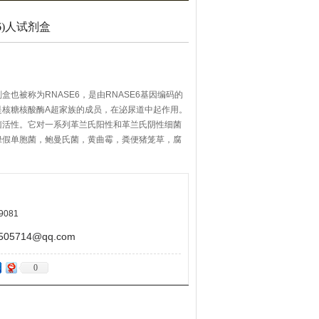
6)人试剂盒
试剂盒也被称为RNASE6，是由RNASE6基因编码的
是核糖核酸酶A超家族的成员，在泌尿道中起作用。
菌活性。它对一系列革兰氏阳性和革兰氏阴性细菌
绿假单胞菌，鲍曼氏菌，黄曲霉，粪便猪笼草，腐
9081
5714@qq.com
0