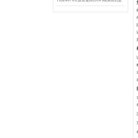
YJ32407羊C反应蛋白(CRP)检测试剂盒