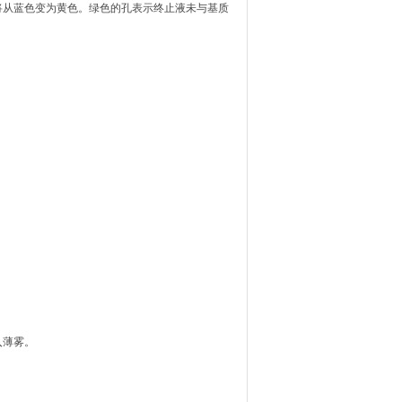
将从蓝色变为黄色。绿色的孔表示终止液未与基质
入薄雾。