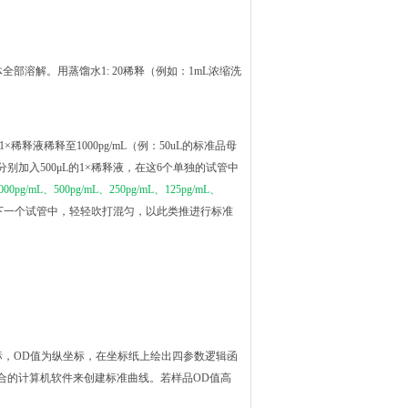
全部溶解。用蒸馏水1: 20稀释（例如：1mL浓缩洗
×稀释液稀释至1000pg/mL（例：50uL的标准品母
管中分别加入500μL的1×稀释液，在这6个单独的试管中
000pg/mL、500pg/mL、250pg/mL、125pg/mL、
品到下一个试管中，轻轻吹打混匀，以此类推进行标准
标，OD值为纵坐标，在坐标纸上绘出四参数逻辑函
合的计算机软件来创建标准曲线。若样品OD值高
。