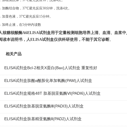
2.
加检测抗体，
37℃避光反应1h，洗涤4次。
3.
加酶结合物，
37℃避光反应30分钟，洗涤4次。
4. 加显色液，37℃避光反应15分钟。
5. 加终止液，在5分钟内读数
人核糖核酸酶
A6
ELISA试剂盒用于定量检测细胞培养上清、血清、血浆中
阅读本说明书
，人
ELISA试剂盒仅供科研使用，不能于其它诊断
。
相关产品
ELISA试剂盒Bcl-2相关X蛋白(Bax)人试剂盒 重复性好
ELISA试剂盒肽酰α酰胺化单加氧酶(PAM)人试剂盒
ELISA试剂盒规格48T 肽基脱亚氨酶Ⅵ(PADI6)人试剂盒
ELISA试剂盒肽基脱亚氨酶Ⅲ(PADI3)人试剂盒
ELISA试剂盒肽基精亚氨酶Ⅱ(PAD2)人试剂盒