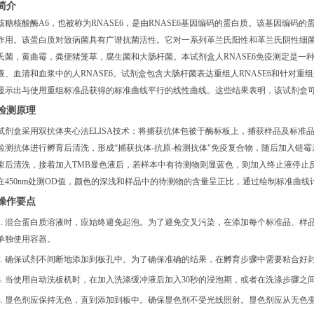
简介
核糖核酸酶A6，也被称为RNASE6，是由RNASE6基因编码的蛋白质。该基因编码
作用。该蛋白质对致病菌具有广谱抗菌活性。它对一系列革兰氏阳性和革兰氏阴性细
氏菌，黄曲霉，粪便猪笼草，腐生菌和大肠杆菌。本试剂盒人RNASE6免疫测定是一种
液、血清和血浆中的人RNASE6。试剂盒包含大肠杆菌表达重组人RNASE6和针对重
显示出与使用重组标准品获得的标准曲线平行的线性曲线。这些结果表明，该试剂盒可用
检测原理
试剂盒采用双抗体夹心法
ELISA技术：将捕获抗体包被于酶标板上，捕获样品及标准品
检测抗体进行孵育后清洗，形成“捕获抗体-抗原-检测抗体"免疫复合物，随后加入链
束后清洗，接着加入TMB显色液后，若样本中有待测物则显蓝色，则加入终止液停止
在450nm处测OD值，颜色的深浅和样品中的待测物的含量呈正比，通过绘制标准曲线计
操作要点
1. 混合蛋白质溶液时，应始终避免起泡。为了避免交叉污染，在添加每个标准品、样
单独使用容器。
2. 确保试剂不间断地添加到板孔中。为了确保准确的结果，在孵育步骤中需要粘合好
3. 当使用自动洗板机时，在加入洗涤缓冲液后加入30秒的浸泡期，或者在洗涤步骤之
4. 显色剂应保持无色，直到添加到板中。确保显色剂不受光线照射。显色剂应从无色