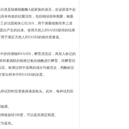
的蛋白质是核糖核酸酶A超家族的成员，在泌尿道中起
菌具有有效的抗菌活性，包括铜绿假单胞菌，鲍曼
三步法固相夹心ELISA，用于测量细胞培养上清
组蛋白产生的抗体。使用天然人RNASE6获得的结果
于测定天然人RNASE6的相对质量值。
中的待测物RNASE6，孵育清洗后，再加入标记的
霉亲和素偶联的辣根过氧化物酶进行孵育，待孵育结
反应。检测过程中游离的成分均被洗去，用酶标仪
算出样本中RNASE6的浓度。
品和试剂时应更换移液器枪头。此外，每种试剂应
封板膜。
间将板旋转180度，可以提高测定精度。
变为蓝色。