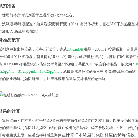
试剂准备
1. 使用前将所有试剂置于室温平衡30分钟左右。
2. 洗涤液/稀释液配置：如果洗涤液/稀释液（20×）有晶体析出，需在37℃下加热⾄晶体
涤液加入19mL的蒸馏水）
标准品配置
试剂盒中取出标准品，准备
7个试管，先从
20ng/mL标
准品（
200uL）按需吸取一定量用1
液+950uL的1×稀释液，制备得到1000μL的1000pg/mL浓度标准品），随后在6个试
将1000pg/mL标准品依次2倍倍比稀释至6个梯度，共配制7个浓度的标准品，依次为：
1
62.5pg/mL、31.25pg/mL、15.625pg/mL，
从最高浓度标准品溶液中吸取
500μL标准
品的倍比稀释（如图所示），1×稀释液用作零浓度标准品(0pg/mL)
结果的计算
计算标准品和样本复孔的平均
OD值并减去空白孔的OD值作为校正值。以浓度为横坐
数的标准曲线（作图时去掉空白组的值）或者使用能够生成四参数逻辑（4-P）曲线拟
在计算样本浓度时乘以相应的稀释倍数
于标准曲线上限，应适当稀释后重测并