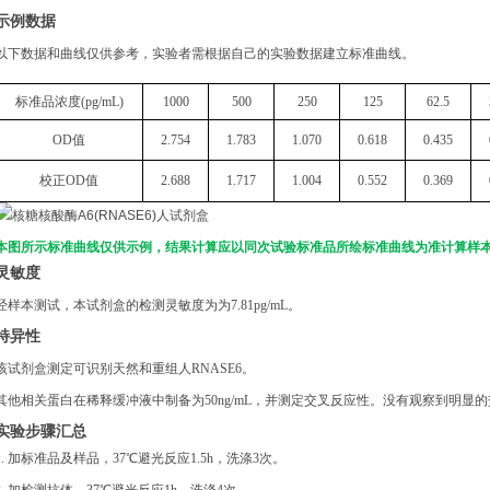
示例数据
以下数据和曲线仅供参考，实验者需根据自己的实验数据建立标准曲线。
标准品浓度
(
pg
/mL)
1000
500
250
125
62.5
OD
值
2.754
1.783
1.070
0.618
0.435
校正
OD
值
2.688
1.717
1.004
0.552
0.369
本图所示标准曲线仅供示例，结果计算应以同次试验标准品所绘标准曲线为准计算样
灵敏度
经样本测试，本试剂盒的检测灵敏度为为
7.81pg/mL。
特异性
该试剂盒测定可识别天然和重组人
RNASE6。
其他相关蛋白在稀释缓冲液中制备为
50ng/mL，并测定交叉反应性。没有观察到明显
实验步骤汇总
1. 加标准品及样品，37℃避光反应1.5h，洗涤3次。