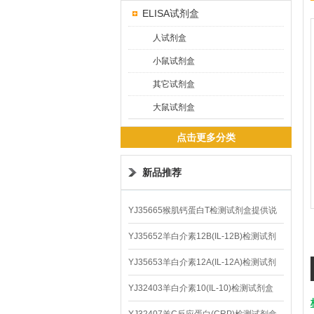
ELISA试剂盒
人试剂盒
小鼠试剂盒
其它试剂盒
大鼠试剂盒
点击更多分类
新品推荐
YJ35665猴肌钙蛋白T检测试剂盒提供说
明书
YJ35652羊白介素12B(IL-12B)检测试剂
盒
YJ35653羊白介素12A(IL-12A)检测试剂
盒
YJ32403羊白介素10(IL-10)检测试剂盒