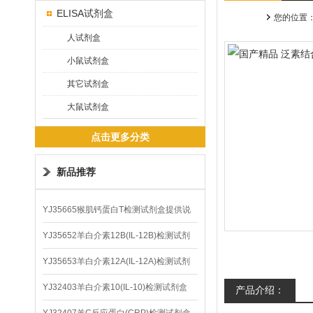
ELISA试剂盒
您的位置
人试剂盒
小鼠试剂盒
其它试剂盒
大鼠试剂盒
点击更多分类
新品推荐
YJ35665猴肌钙蛋白T检测试剂盒提供说
明书
YJ35652羊白介素12B(IL-12B)检测试剂
盒
YJ35653羊白介素12A(IL-12A)检测试剂
盒
YJ32403羊白介素10(IL-10)检测试剂盒
产品介绍：