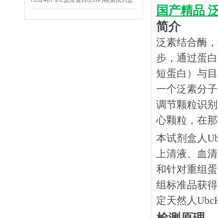
YJ32407羊C反应蛋白(CRP)检测试剂盒
国产精品
泛
简介
泛素结合酶，
步，通过蛋白
短蛋白）与目
一个泛素分子
调节颗粒识别
心颗粒，在那
本试剂盒人
U
上清液、血清和
和针对重组蛋
组标准品获得
定天然人Ubc