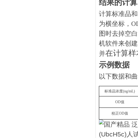
结果的计算
计算标准品和
为横坐标，O
图时去掉空白
机软件来创建
在计算样
并
示例数据
以下数据和曲
标准品浓度
(
ng
/mL)
OD
值
校正
OD
值