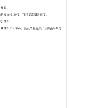
封板膜。
间将板旋转180度，可以提高测定精度。
变为蓝色。
将从蓝色变为黄色。绿色的孔表示终止液未与基质