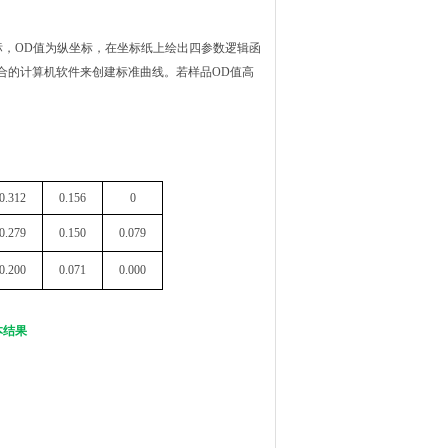
标，OD值为纵坐标，在坐标纸上绘出四参数逻辑函
合的计算机软件来创建标准曲线。若样品OD值高
。
0.312
0.156
0
0.279
0.150
0.079
0.200
0.071
0.000
本结果