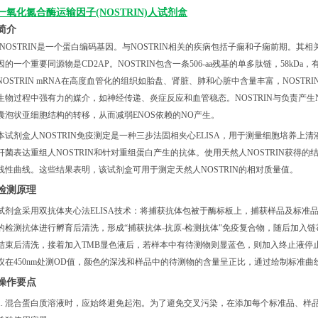
一氧化氮合酶运输因子(NOSTRIN)人试剂盒
简介
ⅠNOSTRIN是一个蛋白编码基因。与NOSTRIN相关的疾病包括子痫和子痫前期。其
因的一个重要同源物是CD2AP。NOSTRIN包含一条506-aa残基的单多肽链，58kDa，
NOSTRIN mRNA在高度血管化的组织如胎盘、肾脏、肺和心脏中含量丰富，NOST
生物过程中强有力的媒介，如神经传递、炎症反应和血管稳态。NOSTRIN与负责产生N
囊泡状亚细胞结构的转移，从而减弱ENOS依赖的NO产生。
本试剂盒人
NOSTRIN免疫测定是一种三步法固相夹心ELISA，用于测量细胞培养上清
杆菌表达重组人NOSTRIN和针对重组蛋白产生的抗体。使用天然人NOSTRIN获得
线性曲线。这些结果表明，该试剂盒可用于测定天然人NOSTRIN的相对质量值。
检测原理
试剂盒采用双抗体夹心法
ELISA技术：将捕获抗体包被于酶标板上，捕获样品及标准品
的检测抗体进行孵育后清洗，形成“捕获抗体-抗原-检测抗体"免疫复合物，随后加入
结束后清洗，接着加入TMB显色液后，若样本中有待测物则显蓝色，则加入终止液停
仪在450nm处测OD值，颜色的深浅和样品中的待测物的含量呈正比，通过绘制标准曲线
操作要点
1. 混合蛋白质溶液时，应始终避免起泡。为了避免交叉污染，在添加每个标准品、样