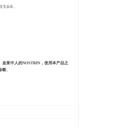
的交叉反应。
、血浆中人的
NOSTRIN
，使用本产品之
诊断
。