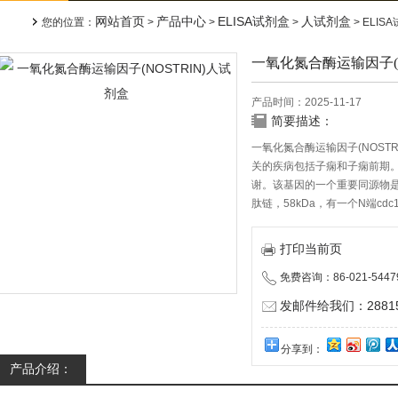
网站首页
产品中心
ELISA试剂盒
人试剂盒
您的位置：
>
>
>
> ELI
一氧化氮合酶运输因子(N
产品时间：2025-11-17
简要描述：
一氧化氮合酶运输因子(NOSTR
关的疾病包括子痫和子痫前期。
谢。该基因的一个重要同源物是CD
肽链，58kDa，有一个N端cd
打印当前页
免费咨询：86-021-5447
发邮件给我们：288150
分享到：
产品介绍：