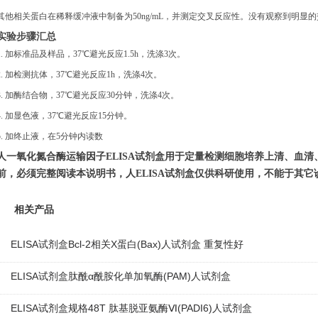
其他相关蛋白在稀释缓冲液中制备为
50ng/mL，并测定交叉反应性。没有观察到明显
实验步骤汇总
1. 加标准品及样品，37℃避光反应1.5h，洗涤3次。
2.
加检测抗体，
37℃避光反应1h，洗涤4次。
3.
加酶结合物，
37℃避光反应30分钟，洗涤4次。
4. 加显色液，37℃避光反应15分钟。
5. 加终止液，在5分钟内读数
人一氧化氮合酶运输因子
ELISA试剂盒
用于定量检测细胞培养上清、血清
前，必须完整阅读本说明书
，人
ELISA试剂盒仅供科研使用，不能于其它
相关产品
ELISA试剂盒Bcl-2相关X蛋白(Bax)人试剂盒 重复性好
ELISA试剂盒肽酰α酰胺化单加氧酶(PAM)人试剂盒
ELISA试剂盒规格48T 肽基脱亚氨酶Ⅵ(PADI6)人试剂盒