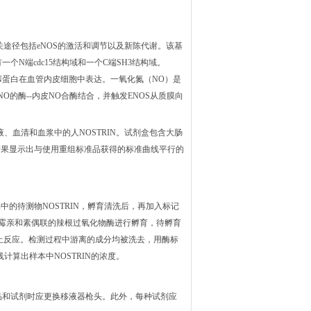
相关途径包括eNOS的激活和调节以及新陈代谢。该基
有一个N端cdc15结构域和一个C端SH3结构域。
RIN蛋白在血管内皮细胞中表达。一氧化氮（NO）是
O的酶--内皮NO合酶结合，并触发ENOS从质膜向
液、血清和血浆中的人NOSTRIN。试剂盒包含大肠
的结果显示出与使用重组标准品获得的标准曲线平行的
中的待测物NOSTRIN，孵育清洗后，再加入标记
链霉亲和素偶联的辣根过氧化物酶进行孵育，待孵育
止反应。检测过程中游离的成分均被洗去，用酶标
计算出样本中NOSTRIN的浓度
。
品和试剂时应更换移液器枪头。此外，每种试剂应