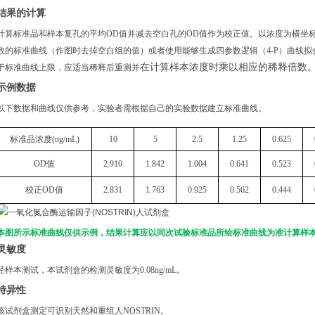
结果的计算
计算标准品和样本复孔的平均
OD值并减去空白孔的OD值作为校正值。以浓度为横坐
数的标准曲线（作图时去掉空白组的值）或者使用能够生成四参数逻辑（4-P）曲线拟
在计算样本浓度时乘以相应的稀释倍数
于标准曲线上限，应适当稀释后重测并
示例数据
以下数据和曲线仅供参考，实验者需根据自己的实验数据建立标准曲线。
标准品浓度
(
ng
/mL)
10
5
2.5
1.25
0.625
OD
值
2.910
1.842
1.004
0.641
0.523
校正
OD
值
2.831
1.763
0.925
0.562
0.444
本图所示标准曲线仅供示例，结果计算应以同次试验标准品所绘标准曲线为准计算样
灵敏度
经样本测试，本试剂盒的检测灵敏度为
0.08ng/mL。
特异性
该试剂盒测定可识别天然和重组人
NOSTRIN。