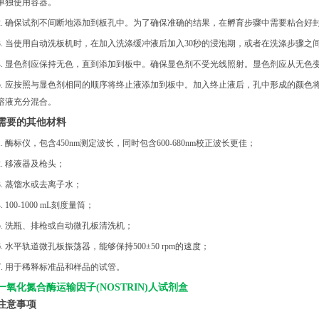
单独使用容器。
2. 确保试剂不间断地添加到板孔中。为了确保准确的结果，在孵育步骤中需要粘合好
3. 当使用自动洗板机时，在加入洗涤缓冲液后加入30秒的浸泡期，或者在洗涤步骤之
4. 显色剂应保持无色，直到添加到板中。确保显色剂不受光线照射。显色剂应从无色
5. 应按照与显色剂相同的顺序将终止液添加到板中。加入终止液后，孔中形成的颜色
溶液充分混合。
需要的其他材料
1. 酶标仪，包含450nm测定波长，同时包含600-680nm校正波长更佳；
2. 移液器及枪头；
3. 蒸馏水或去离子水；
4. 100-1000 mL刻度量筒；
5. 洗瓶、排枪或自动微孔板清洗机；
6. 水平轨道微孔板振荡器，能够保持500±50 rpm的速度；
7. 用于稀释标准品和样品的试管。
一氧化氮合酶运输因子
(NOSTRIN)人试剂盒
注意事项