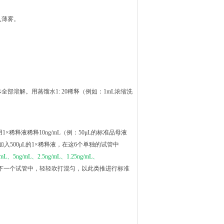
入薄雾。
全部溶解。用蒸馏水1: 20稀释（例如：1mL浓缩洗
1×稀释液稀释10ng/mL（例：50μL的标准品母液
别加入500μL的1×稀释液，在这6个单独的试管中
/mL、5ng/mL、2.5ng/mL、1.25ng/mL、
品到下一个试管中，轻轻吹打混匀，以此类推进行标准