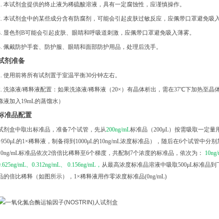
1. 本试剂盒提供的终止液为稀硫酸溶液，具有一定腐蚀性，应谨慎操作。
2. 本试剂盒中的某些成分含有防腐剂，可能会引起皮肤过敏反应，应佩带口罩避免吸
3. 显色剂B可能会引起皮肤、眼睛和呼吸道刺激，应佩带口罩避免吸入薄雾。
4. 佩戴防护手套、防护服、眼睛和面部防护用品，处理后洗手。
试剂准备
1. 使用前将所有试剂置于室温平衡30分钟左右。
2. 洗涤液/稀释液配置：如果洗涤液/稀释液（20×）有晶体析出，需在37℃下加热⾄晶体
涤液加入19mL的蒸馏水）
标准品配置
试剂盒中取出标准品，准备
7个试管，先从
200ng/mL
标准品（
200μL）按需吸取一定量用
+950μL的1×稀释液，制备得到1000μL的10ng/mL浓度标准品），随后在6个试管中分
10ng/mL标准品依次2倍倍比稀释至6个梯度，共配制7个浓度的标准品，依次为：
10ng
0.625ng/mL、0.312ng/mL、 0.156ng/mL，
从最高浓度标准品溶液中吸取
500μL标准
品的倍比稀释（如图所示），1×稀释液用作零浓度标准品(0ng/mL)