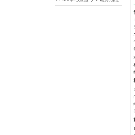
YJ32407羊C反应蛋白(CRP)检测试剂盒