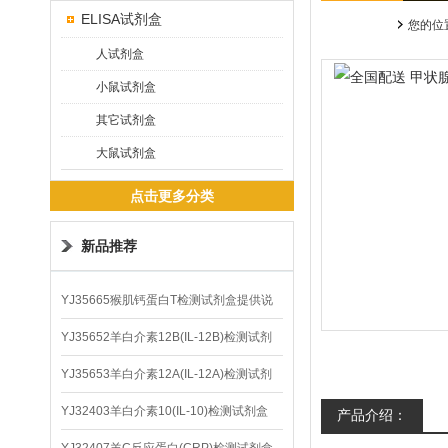
ELISA试剂盒
您的位
人试剂盒
小鼠试剂盒
其它试剂盒
大鼠试剂盒
点击更多分类
新品推荐
YJ35665猴肌钙蛋白T检测试剂盒提供说
明书
YJ35652羊白介素12B(IL-12B)检测试剂
盒
YJ35653羊白介素12A(IL-12A)检测试剂
盒
YJ32403羊白介素10(IL-10)检测试剂盒
产品介绍：