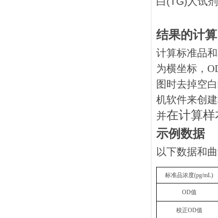
结果的计算
计算标准品和
为横坐标，O
图时去掉空白
机软件来创建
在计算样
并
示例数据
以下数据和曲
标准品浓度
(
pg
/mL)
OD
值
校正
OD
值