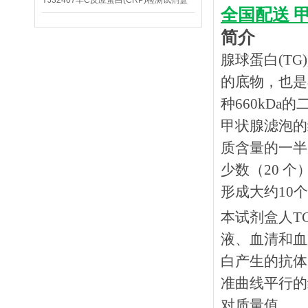
YJ32407羊C反应蛋白(CRP)检测试剂盒
全国配送
简介
腺球蛋白(T
的底物，也是
种660kD
甲状腺滤泡的
质含量的一半
少数（20 
形成大约10
本试剂盒人
T
液、血清和血
白产生的抗体
准曲线平行的
对质量值。