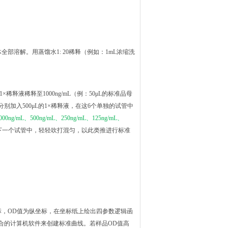
全部溶解。用蒸馏水1: 20稀释（例如：1mL浓缩洗
×稀释液稀释至1000ng/mL（例：50μL的标准品母
管中分别加入500μL的1×稀释液，在这6个单独的试管中
000ng/mL、500ng/mL、250ng/mL、125ng/mL、
品到下一个试管中，轻轻吹打混匀，以此类推进行标准
标，OD值为纵坐标，在坐标纸上绘出四参数逻辑函
合的计算机软件来创建标准曲线。若样品OD值高