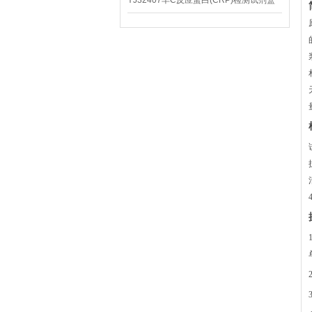
YJ32407羊C反应蛋白(CRP)检测试剂盒