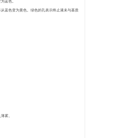
变为蓝色。
将从蓝色变为黄色。绿色的孔表示终止液未与基质
入薄雾。