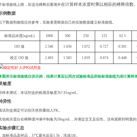
在计算样本浓度时乘以相应的稀释倍数
于标准曲线上限，应适当稀释后重测并
示例数据
以下数据和曲线仅供参考，实验者需根据自己的实验数据建立标准曲线。
标准品浓度
(
ng
/mL)
1000
500
250
125
62.5
OD 值
2.546
1.636
1.072
0.727
0.501
校正
OD 值
2.493
1.583
1.019
0.674
0.448
本图所示标准曲线仅供示例，结果计算应以同次试验标准品所绘标准曲线为准计算样
灵敏度
经样本测试，本试剂盒的检测灵敏度为
7.81ng/mL。
特异性
该试剂盒测定可识别天然和重组人
PK。
其他相关蛋白在稀释缓冲液中制备为
50ng/mL，并测定交叉反应性。没有观察到明显
实验步骤汇总
1. 加标准品及样品，37℃避光反应1.5h，洗涤3次。