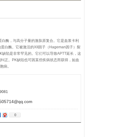
一种蛋白酶，与高分子量的激肽原复合。它是血浆卡利
白酶。它被激活的XII因子（Hageman因子）裂
K缺陷是非常罕见的。它们可以导致APTT延长，这
纠正。PK缺陷也可因某些疾病状态而获得，如血
细胞病。
9081
5714@qq.com
0