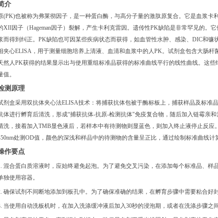
简介
原(PK)也被称为弗莱彻因子，是一种蛋白酶，与高分子量的激肽原复合。它是血浆卡
的XII因子（Hageman因子）裂解，产生卡利克雷因。遗传性PK缺陷是非常罕见的。
浆而得到纠正。PK缺陷也可因某些疾病状态而获得，如血管性水肿、感染、DIC和镰
相夹心ELISA，用于测量细胞培养上清液、血清和血浆中的人PK。试剂盒包含大肠
天然人PK获得的结果显示出与使用重组标准品获得的标准曲线平行的线性曲线。这些
量值。
检测原理
试剂盒采用双抗体夹心法
ELISA技术：将捕获抗体包被于酶标板上，捕获样品及标准
抗体进行孵育后清洗，形成“捕获抗体-抗原-检测抗体"免疫复合物，随后加入链霉亲
清洗，接着加入TMB显色液后，若样本中有待测物则显蓝色，则加入终止液停止反应
450nm处测OD值，颜色的深浅和样品中的待测物的含量呈正比，通过绘制标准曲线计
操作要点
1. 混合蛋白质溶液时，应始终避免起泡。为了避免交叉污染，在添加每个标准品、样
单独使用容器。
2. 确保试剂不间断地添加到板孔中。为了确保准确的结果，在孵育步骤中需要粘合好
3. 当使用自动洗板机时，在加入洗涤缓冲液后加入30秒的浸泡期，或者在洗涤步骤之