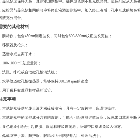
4. 显色剂应保持无色，直到添加到板中。确保显色剂不受光线照射。显色剂应从无色
5. 应按照与显色剂相同的顺序将终止液添加到板中。加入终止液后，孔中形成的颜色
溶液充分混合。
需要的其他材料
1. 酶标仪，包含450nm测定波长，同时包含600-680nm校正波长更佳；
2. 移液器及枪头；
3. 蒸馏水或去离子水；
4. 100-1000 mL刻度量筒；
5. 洗瓶、排枪或自动微孔板清洗机；
6. 水平轨道微孔板振荡器，能够保持500±50 rpm的速度；
7. 用于稀释标准品和样品的试管。
注意事项
1. 本试剂盒提供的终止液为稀硫酸溶液，具有一定腐蚀性，应谨慎操作。
2. 本试剂盒中的某些成分含有防腐剂，可能会引起皮肤过敏反应，应佩带口罩避免吸
3. 显色剂B可能会引起皮肤、眼睛和呼吸道刺激，应佩带口罩避免吸入薄雾。
4. 佩戴防护手套、防护服、眼睛和面部防护用品，处理后洗手。