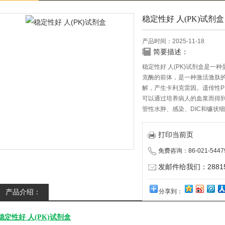
稳定性好 人(PK)试剂盒
产品时间：2025-11-18
简要描述：
稳定性好 人(PK)试剂盒是
克酶的前体，是一种激活激肽的蛋
解，产生卡利克雷因。遗传性P
可以通过培养病人的血浆而得到
管性水肿、感染、DIC和镰状
打印当前页
免费咨询：86-021-5447
发邮件给我们：288150
产品介绍：
分享到：
稳定性好
人
(PK)试剂盒