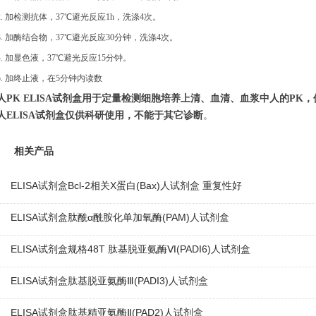
2.
加检测抗体，
37℃避光反应1h，洗涤4次。
3.
加酶结合物，
37℃避光反应30分钟，洗涤4次。
4. 加显色液，37℃避光反应15分钟。
5. 加终止液，在5分钟内读数
人PK
ELISA试剂盒用于定量检测细胞培养上清、血清、血浆中人的
PK
，
人
ELISA试剂盒仅供科研使用，不能于其它诊断
。
相关产品
ELISA试剂盒Bcl-2相关X蛋白(Bax)人试剂盒 重复性好
ELISA试剂盒肽酰α酰胺化单加氧酶(PAM)人试剂盒
ELISA试剂盒规格48T 肽基脱亚氨酶Ⅵ(PADI6)人试剂盒
ELISA试剂盒肽基脱亚氨酶Ⅲ(PADI3)人试剂盒
ELISA试剂盒肽基精亚氨酶Ⅱ(PAD2)人试剂盒