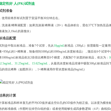
稳定性好
人
(PK)试剂盒
试剂准备
1. 使用前将所有试剂置于室温平衡30分钟左右。
2. 洗涤液/稀释液配置：如果洗涤液/稀释液（20×）有晶体析出，需在37℃下加热⾄晶体
涤液加入19mL的蒸馏水）
标准品配置
试剂盒中取出标准品，准备
7个试管，先从
10μg/mL
标准品（
200μL）按需吸取一定量用1
液+950μL的1×稀释液，制备得到1000μL的1000ng/mL浓度标准品），随后在6个试
将1000ng/mL标准品依次2倍倍比稀释至6个梯度，共配制7个浓度的标准品，依次为：
1
62.5ng/mL、31.25ng/mL、15.625ng/mL，
从最高浓度标准品溶液中吸取
500μL标准
品的倍比稀释（如图所示），1×稀释液用作零浓度标准品(0ng/mL)
结果的计算
计算标准品和样本复孔的平均
OD值并减去空白孔的OD值作为校正值。以浓度为横坐
数的标准曲线（作图时去掉空白组的值）或者使用能够生成四参数逻辑（4-P）曲线拟