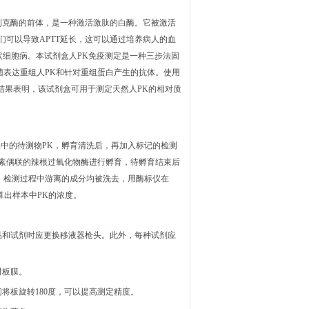
利克酶的前体，是一种激活激肽的白酶。它被激活
它们可以导致APTT延长，这可以通过培养病人的血
状细胞病。本试剂盒人PK免疫测定是一种三步法固
杆菌表达重组人PK和针对重组蛋白产生的抗体。使用
结果表明，该试剂盒可用于测定天然人PK的相对质
品中的待测物PK，孵育清洗后，再加入标记的检测
和素偶联的辣根过氧化物酶进行孵育，待孵育结束后
。检测过程中游离的成分均被洗去，用酶标仪在
算出样本中PK的浓度。
品和试剂时应更换移液器枪头。此外，每种试剂应
封板膜。
间将板旋转180度，可以提高测定精度。