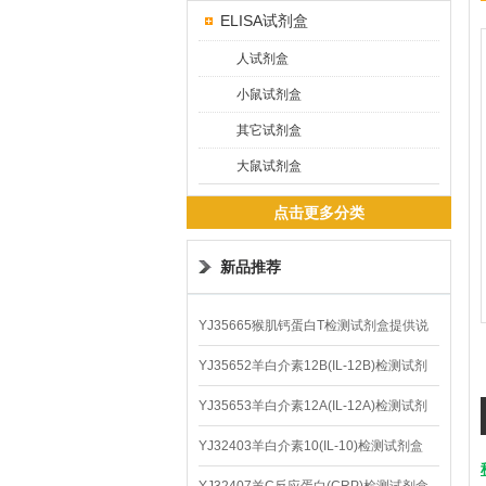
ELISA试剂盒
人试剂盒
小鼠试剂盒
其它试剂盒
大鼠试剂盒
点击更多分类
新品推荐
YJ35665猴肌钙蛋白T检测试剂盒提供说
明书
YJ35652羊白介素12B(IL-12B)检测试剂
盒
YJ35653羊白介素12A(IL-12A)检测试剂
盒
YJ32403羊白介素10(IL-10)检测试剂盒