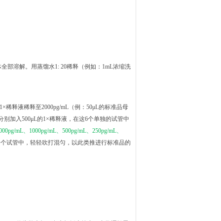
全部溶解。用蒸馏水1: 20稀释（例如：1mL浓缩洗
×稀释液稀释至2000pg/mL（例：50μL的标准品母
管中分别加入500μL的1×稀释液，在这6个单独的试管中
000pg/mL、1000pg/mL、500pg/mL、250pg/mL、
下一个试管中，轻轻吹打混匀，以此类推进行标准品的