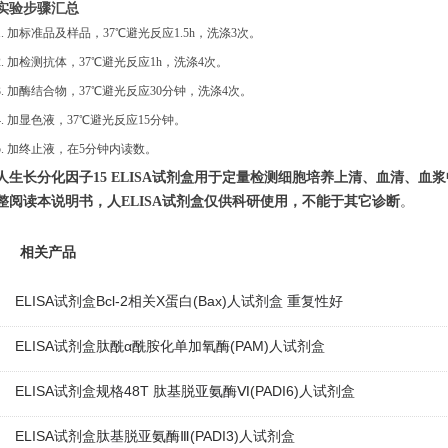
实验步骤汇总
1. 加标准品及样品，37℃避光反应1.5h，洗涤3次。
2.
加检测抗体，37℃避光反应1h，洗涤4次。
3.
加酶结合物，37℃避光反应30分钟，洗涤4次。
4. 加显色液，37℃避光反应15分钟。
5. 加终止液，在5分钟内读数。
人生长分化因子15
ELISA试剂盒用于定量检测细胞培养上清、血清、血
整阅读本说明书
，人ELISA试剂盒仅供科研使用，不能于其它诊断
。
相关产品
ELISA试剂盒Bcl-2相关X蛋白(Bax)人试剂盒 重复性好
ELISA试剂盒肽酰α酰胺化单加氧酶(PAM)人试剂盒
ELISA试剂盒规格48T 肽基脱亚氨酶Ⅵ(PADI6)人试剂盒
ELISA试剂盒肽基脱亚氨酶Ⅲ(PADI3)人试剂盒