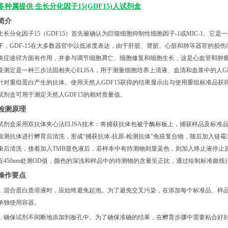
多种属提供
生长分化因子15(GDF15)人试剂盒
简介
生长分化因子15（GDF15）首先被确认为巨噬细胞抑制性细胞因子-1或MIC-1。它
下，GDF-15在大多数器官中以低浓度表达，由于肝脏、肾脏、心脏和肺等器官的损伤而
炎症途径方面有作用，并参与调节细胞凋亡、细胞修复和细胞生长，这是心血管和肿瘤
疫测定是一种三步法固相夹心ELISA，用于测量细胞培养上清液、血清和血浆中的人GD
针对重组蛋白产生的抗体。使用天然人GDF15获得的结果显示出与使用重组标准品
试剂盒可用于测定天然人GDF15的相对质量值。
检测原理
试剂盒采用双抗体夹心法ELISA技术：将捕获抗体包被于酶标板上，捕获样品及标准品
检测抗体进行孵育后清洗，形成“捕获抗体-抗原-检测抗体"免疫复合物，随后加入链
束后清洗，接着加入TMB显色液后，若样本中有待测物则显蓝色，则加入终止液停止
在450nm处测OD值，颜色的深浅和样品中的待测物的含量呈正比，通过绘制标准曲线计
操作要点
1. 混合蛋白质溶液时，应始终避免起泡。为了避免交叉污染，在添加每个标准品、样
单独使用容器。
2. 确保试剂不间断地添加到板孔中。为了确保准确的结果，在孵育步骤中需要粘合好