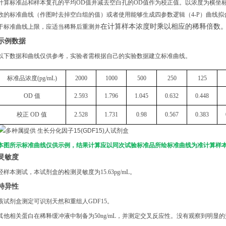
计算标准品和样本复孔的平均OD值并减去空白孔的OD值作为校正值。以浓度为横坐
数的标准曲线（作图时去掉空白组的值）或者使用能够生成四参数逻辑（4-P）曲线拟
在计算样本浓度时乘以相应的稀释倍数
于标准曲线上限，应适当稀释后重测并
示例数据
以下数据和曲线仅供参考，实验者需根据自己的实验数据建立标准曲线。
标准品浓度(pg/mL)
2000
1000
500
250
125
OD 值
2.593
1.796
1.045
0.632
0.448
校正
OD 值
2.528
1.731
0.98
0.567
0.383
本图所示标准曲线仅供示例，结果计算应以同次试验标准品所绘标准曲线为准计算样
灵敏度
经样本测试，本试剂盒的检测灵敏度为15.63pg/mL。
特异性
该试剂盒测定可识别天然和重组人GDF15。
其他相关蛋白在稀释缓冲液中制备为50ng/mL，并测定交叉反应性。没有观察到明显