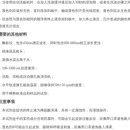
3. 当使用自动洗板机时，在加入洗涤缓冲液后加入30秒的浸泡期，或者在洗涤步骤之
4. 显色剂应保持无色，直到添加到板中。确保显色剂不受光线照射。显色剂应从无色
5. 应按照与显色剂相同的顺序将终止液添加到板中。加入终止液后，孔中形成的颜色
溶液充分混合。
需要的其他材料
1. 酶标仪，包含450nm测定波长，同时包含600-680nm校正波长更佳；
2. 移液器及枪头；
3. 蒸馏水或去离子水；
4. 100-1000 mL刻度量筒；
5. 洗瓶、排枪或自动微孔板清洗机；
6. 水平轨道微孔板振荡器，能够保持500±50 rpm的速度；
7. 用于稀释标准品和样品的试管。
注意事项
1. 本试剂盒提供的终止液为稀硫酸溶液，具有一定腐蚀性，应谨慎操作。
2. 本试剂盒中的某些成分含有防腐剂，可能会引起皮肤过敏反应，应佩带口罩避免吸
3. 显色剂B可能会引起皮肤、眼睛和呼吸道刺激，应佩带口罩避免吸入薄雾。