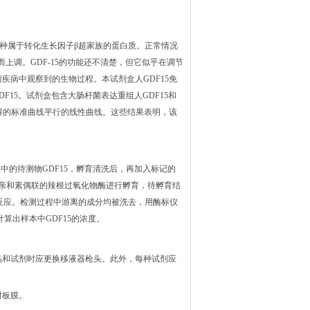
是一种属于转化生长因子β超家族的蛋白质。正常情况
上调。GDF-15的功能还不清楚，但它似乎在调节
疾病中观察到的生物过程。本试剂盒人GDF15免
F15。试剂盒包含大肠杆菌表达重组人GDF15和
获得的标准曲线平行的线性曲线。这些结果表明，该
中的待测物GDF15，孵育清洗后，再加入标记的
霉亲和素偶联的辣根过氧化物酶进行孵育，待孵育结
反应。检测过程中游离的成分均被洗去，用酶标仪
算出样本中GDF15的浓度。
品和试剂时应更换移液器枪头。此外，每种试剂应
封板膜。