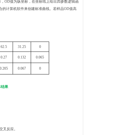
标，OD值为纵坐标，在坐标纸上绘出四参数逻辑函
合的计算机软件来创建标准曲线。若样品OD值高
。
62.5
31.25
0
0.27
0.132
0.065
0.205
0.067
0
本结果
的交叉反应。