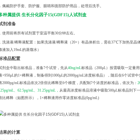
4. 佩戴防护手套、防护服、眼睛和面部防护用品，处理后洗手。
多种属提供
生长分化因子15(GDF15)人试剂盒
试剂准备
1. 使用前将所有试剂置于室温平衡30分钟左右。
2. 洗涤液/稀释液配置：如果洗涤液/稀释液（20×）有晶体析出，需在37℃下加热⾄晶体
涤液加入19mL的蒸馏水）
标准品配置
试剂盒中取出标准品，准备7个试管，先从
40ng/mL
标准品（200μL）按需吸取一定量用1
液+950μL的1×稀释液，制备得到1000μL的2000pg/mL浓度标准品），随后在6个试
将2000pg/mL标准品依次2倍倍比稀释至6个梯度，共配制7个浓度的标准品，依次为：
2
125pg/mL、62.5pg/mL、31.25pg/mL，
从最高浓度标准品溶液中吸取500μL标准品到
倍比稀释（如图所示），1×稀释液用作零浓度标准品(0pg/mL)
结果的计算