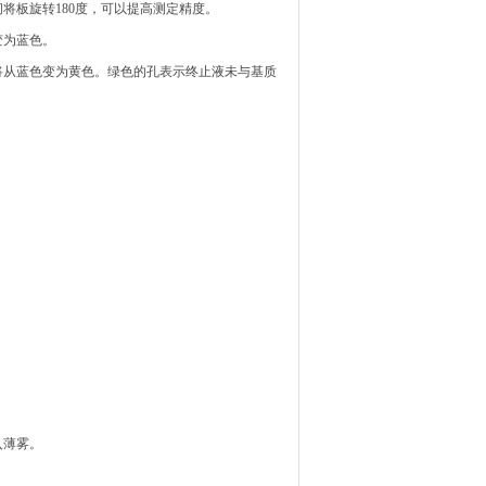
间将板旋转180度，可以提高测定精度。
变为蓝色。
将从蓝色变为黄色。绿色的孔表示终止液未与基质
入薄雾。