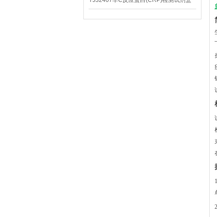
YJ32407羊C反应蛋白(CRP)检测试剂盒