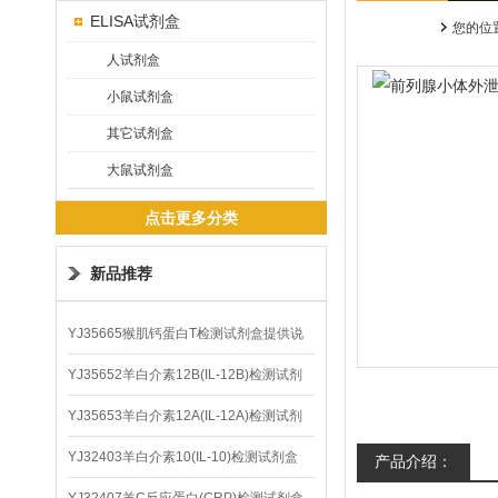
ELISA试剂盒
您的位
人试剂盒
小鼠试剂盒
其它试剂盒
大鼠试剂盒
点击更多分类
新品推荐
YJ35665猴肌钙蛋白T检测试剂盒提供说
明书
YJ35652羊白介素12B(IL-12B)检测试剂
盒
YJ35653羊白介素12A(IL-12A)检测试剂
盒
YJ32403羊白介素10(IL-10)检测试剂盒
产品介绍：