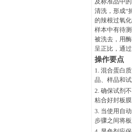
及标准品中的
清洗，形成“
的辣根过氧化
样本中有待测
被洗去，用酶
呈正比，通过
操作要点
1. 混合蛋
品、样品和试
2. 确保试
粘合好封板膜
3. 当使用
步骤之间将板
4. 显色剂