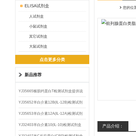
ELISA试剂盒
您的位
人试剂盒
小鼠试剂盒
其它试剂盒
大鼠试剂盒
点击更多分类
新品推荐
YJ35665猴肌钙蛋白T检测试剂盒提供说
明书
YJ35652羊白介素12B(IL-12B)检测试剂
盒
YJ35653羊白介素12A(IL-12A)检测试剂
盒
YJ32403羊白介素10(IL-10)检测试剂盒
产品介绍：