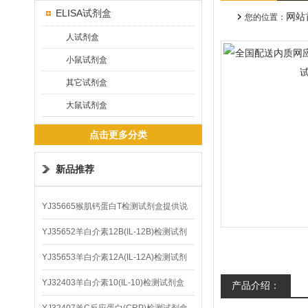
ELISA试剂盒
网站
您的位置：
人试剂盒
小鼠试剂盒
其它试剂盒
大鼠试剂盒
点击更多分类
新品推荐
YJ35665猴肌钙蛋白T检测试剂盒提供说
明书
YJ35652羊白介素12B(IL-12B)检测试剂
盒
YJ35653羊白介素12A(IL-12A)检测试剂
盒
YJ32403羊白介素10(IL-10)检测试剂盒
产品介绍：