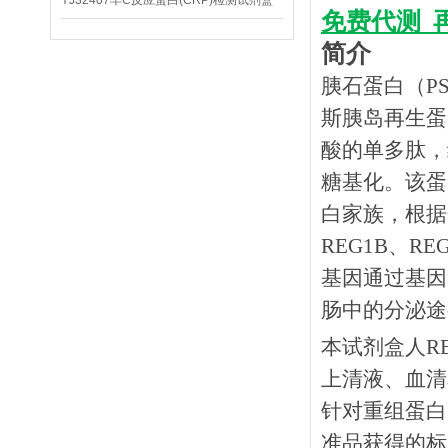
YJ32407羊C反应蛋白(CRP)检测试剂盒
免费代测
简介
胰石蛋白（PSP
斯胰岛再生蛋
酸的单多肽，
糖基化。该蛋
白家族，根据蛋
REG1B、R
基因通过基因
肠中的分泌途
本试剂盒人
R
上清液、血清
针对重组蛋白
准品获得的标