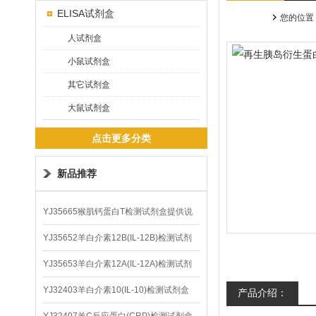
ELISA试剂盒
您的位置
人试剂盒
小鼠试剂盒
其它试剂盒
大鼠试剂盒
点击更多分类
新品推荐
YJ35665猴肌钙蛋白T检测试剂盒提供说
明书
YJ35652羊白介素12B(IL-12B)检测试剂
盒
YJ35653羊白介素12A(IL-12A)检测试剂
盒
YJ32403羊白介素10(IL-10)检测试剂盒
产品介绍：