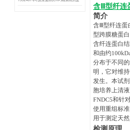
YJ32407羊C反应蛋白(CRP)检测试剂盒
含Ⅲ型纤连蛋
简介
含Ⅲ型纤连蛋白
型跨膜糖蛋白。
含纤连蛋白结
和由约100k
分布于不同的
明，它对维持
发生。本试剂
胞培养上清液
FNDC5和
使用重组标准
用于测定天然
检测原理