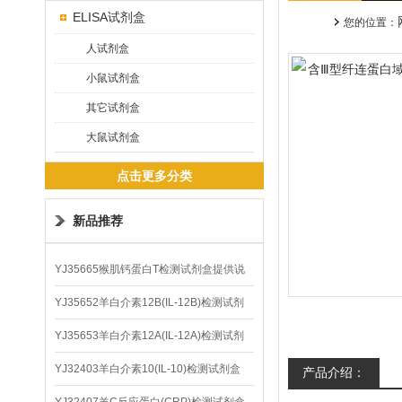
ELISA试剂盒
您的位置：
人试剂盒
小鼠试剂盒
其它试剂盒
大鼠试剂盒
点击更多分类
新品推荐
YJ35665猴肌钙蛋白T检测试剂盒提供说
明书
YJ35652羊白介素12B(IL-12B)检测试剂
盒
YJ35653羊白介素12A(IL-12A)检测试剂
盒
YJ32403羊白介素10(IL-10)检测试剂盒
产品介绍：