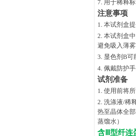
7. 用于稀
注意事项
1. 本试剂
2. 本试剂
避免吸入薄雾
3. 显色剂
4. 佩戴防
试剂准备
1. 使用前
2. 洗涤液/
热⾄晶体全部溶
蒸馏水）
含
Ⅲ型纤连蛋