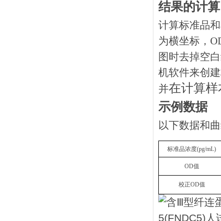
结果的计算
计算标准品和
为横坐标，O
图时去掉空白
机软件来创建
在计算样
并
示例数据
以下数据和曲
标准品浓度
(
pg
/mL)
OD
值
校正
OD
值