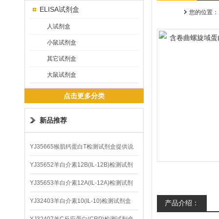
ELISA试剂盒
您的位置：
人试剂盒
小鼠试剂盒
其它试剂盒
大鼠试剂盒
点击更多分类
新品推荐
YJ35665猴肌钙蛋白T检测试剂盒提供说
明书
YJ35652羊白介素12B(IL-12B)检测试剂
盒
YJ35653羊白介素12A(IL-12A)检测试剂
盒
YJ32403羊白介素10(IL-10)检测试剂盒
产品介绍：