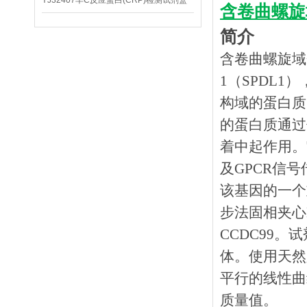
YJ32407羊C反应蛋白(CRP)检测试剂盒
含卷曲螺旋域
简介
含卷曲螺旋域
1（SPDL
构域的蛋白质
的蛋白质通过
着中起作用。
及GPCR信
该基因的一个
步法固相夹心
CCDC99
体。使用天然
平行的线性曲
质量值。