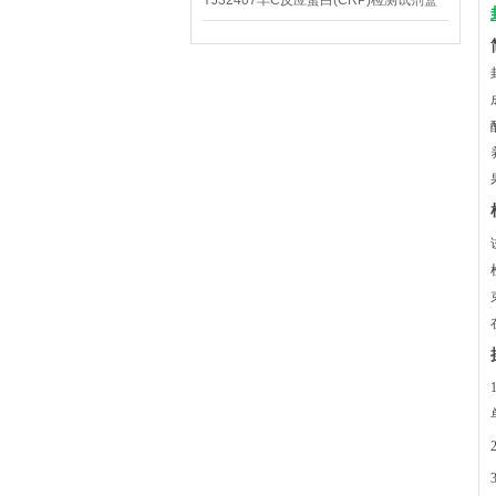
YJ32407羊C反应蛋白(CRP)检测试剂盒