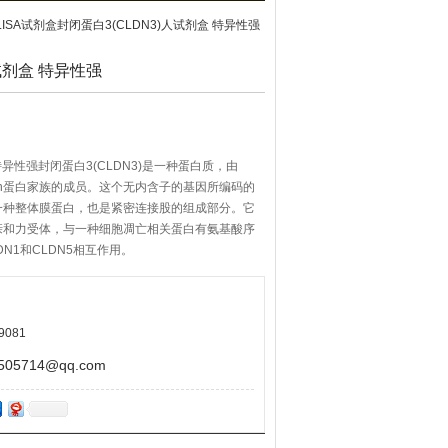
ELISA试剂盒封闭蛋白3(CLDN3)人试剂盒 特异性强
人试剂盒 特异性强
 特异性强封闭蛋白3(CLDN3)是一种蛋白质，由
udin蛋白家族的成员。这个无内含子的基因所编码的
一种整体膜蛋白，也是紧密连接股的组成部分。它
亲和力受体，与一种细胞凋亡相关蛋白有氨基酸序
N1和CLDN5相互作用。
9081
5714@qq.com