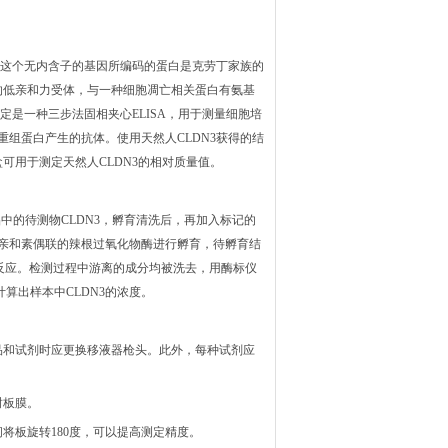
的成员。这个无内含子的基因所编码的蛋白是克劳丁家族的
的低亲和力受体，与一种细胞凋亡相关蛋白有氨基
测定是一种三步法固相夹心ELISA，用于测量细胞培
重组蛋白产生的抗体。使用天然人CLDN3获得的结
可用于测定天然人CLDN3的相对质量值。
中的待测物CLDN3，孵育清洗后，再加入标记的
霉亲和素偶联的辣根过氧化物酶进行孵育，待孵育结
反应。检测过程中游离的成分均被洗去，用酶标仪
算出样本中CLDN3的浓度。
品和试剂时应更换移液器枪头。此外，每种试剂应
封板膜。
间将板旋转180度，可以提高测定精度。