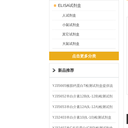
ELISA试剂盒
人试剂盒
小鼠试剂盒
其它试剂盒
大鼠试剂盒
点击更多分类
新品推荐
YJ35665猴肌钙蛋白T检测试剂盒提供说
明书
YJ35652羊白介素12B(IL-12B)检测试剂
盒
YJ35653羊白介素12A(IL-12A)检测试剂
盒
YJ32403羊白介素10(IL-10)检测试剂盒