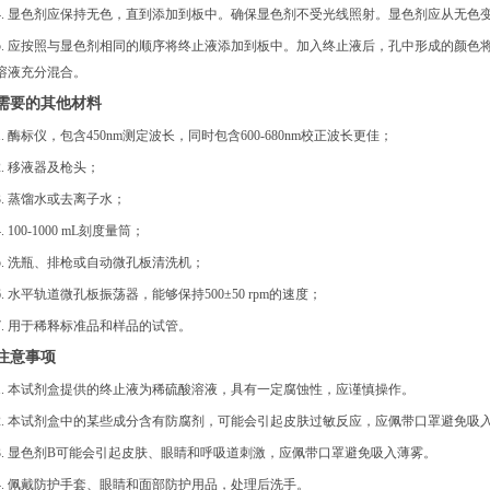
4. 显色剂应保持无色，直到添加到板中。确保显色剂不受光线照射。显色剂应从无色
5. 应按照与显色剂相同的顺序将终止液添加到板中。加入终止液后，孔中形成的颜色
溶液充分混合。
需要的其他材料
1. 酶标仪，包含450nm测定波长，同时包含600-680nm校正波长更佳；
2. 移液器及枪头；
3. 蒸馏水或去离子水；
4. 100-1000 mL刻度量筒；
5. 洗瓶、排枪或自动微孔板清洗机；
6. 水平轨道微孔板振荡器，能够保持500±50 rpm的速度；
7. 用于稀释标准品和样品的试管。
注意事项
1. 本试剂盒提供的终止液为稀硫酸溶液，具有一定腐蚀性，应谨慎操作。
2. 本试剂盒中的某些成分含有防腐剂，可能会引起皮肤过敏反应，应佩带口罩避免吸
3. 显色剂B可能会引起皮肤、眼睛和呼吸道刺激，应佩带口罩避免吸入薄雾。
4. 佩戴防护手套、眼睛和面部防护用品，处理后洗手。