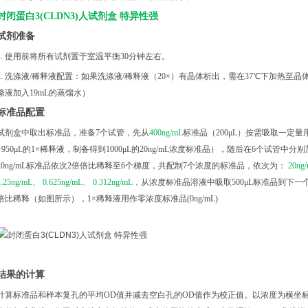
封闭蛋白3(CLDN3)人试剂盒 特异性强
试剂准备
1. 使用前将所有试剂置于室温平衡30分钟左右。
2. 洗涤液/稀释液配置：如果洗涤液/稀释液（20×）有晶体析出，需在37℃下加热⾄晶体
涤液加入19mL的蒸馏水）
标准品配置
试剂盒中取出标准品，准备7个试管，先从
400ng/mL
标准品（200μL）按需吸取一定量用
+950μL的1×稀释液，制备得到1000μL的20ng/mL浓度标准品），随后在6个试管中分
20ng/mL标准品依次2倍倍比稀释至6个梯度，共配制7个浓度的标准品，依次为：
20ng
1.25ng/mL、 0.625ng/mL、 0.312ng/mL，
从浓度标准品溶液中吸取500μL标准品到下
倍比稀释（如图所示），1×稀释液用作零浓度标准品(0ng/mL)
结果的计算
计算标准品和样本复孔的平均OD值并减去空白孔的OD值作为校正值。以浓度为横坐