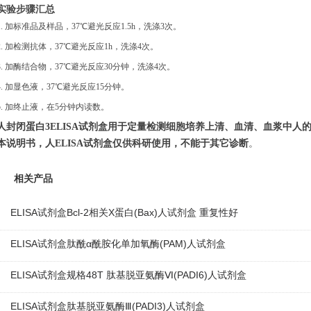
实验步骤汇总
1. 加标准品及样品，37℃避光反应1.5h，洗涤3次。
2.
加检测抗体，37℃避光反应1h，洗涤4次。
3.
加酶结合物，37℃避光反应30分钟，洗涤4次。
4. 加显色液，37℃避光反应15分钟。
5. 加终止液，在5分钟内读数。
人封闭蛋白3
ELISA试剂盒用于定量检测细胞培养上清、血清、血浆中人
本说明书
，人ELISA试剂盒仅供科研使用，不能于其它诊断
。
相关产品
ELISA试剂盒Bcl-2相关X蛋白(Bax)人试剂盒 重复性好
ELISA试剂盒肽酰α酰胺化单加氧酶(PAM)人试剂盒
ELISA试剂盒规格48T 肽基脱亚氨酶Ⅵ(PADI6)人试剂盒
ELISA试剂盒肽基脱亚氨酶Ⅲ(PADI3)人试剂盒