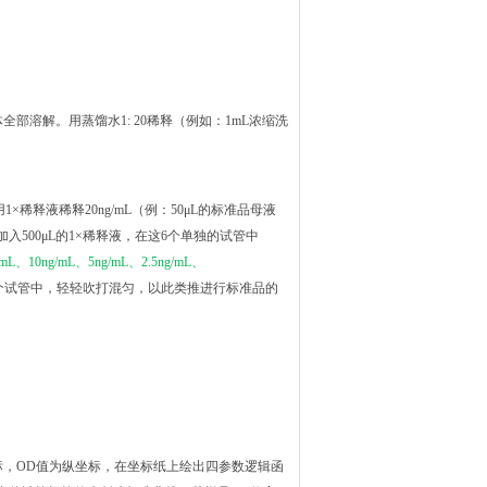
全部溶解。用蒸馏水1: 20稀释（例如：1mL浓缩洗
1×稀释液稀释20ng/mL（例：50μL的标准品母液
别加入500μL的1×稀释液，在这6个单独的试管中
/mL、10ng/mL、5ng/mL、2.5ng/mL、
一个试管中，轻轻吹打混匀，以此类推进行标准品的
标，OD值为纵坐标，在坐标纸上绘出四参数逻辑函