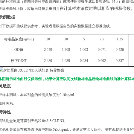
数的标准曲线（作图时去掉空白组的值）或者使用能够生成四参数逻辑（4-P）曲线拟
在计算样本浓度时乘以相应的稀释倍数
于标准曲线上限，应适当稀释后重测并
示例数据
以下数据和曲线仅供参考，实验者需根据自己的实验数据建立标准曲线。
标准品浓度(ng/mL)
20
10
5
2.5
1.25
OD值
2.549
1.708
1.003
0.671
0.426
校正OD值
2.480
1.639
0.934
0.602
0.357
本图所示标准曲线仅供示例，结果计算应以同次试验标准品所绘标准曲线为准计算样
灵敏度
经样本测试，本试剂盒的检测灵敏度为0.16ng/mL。
线性关系。
特异性
该试剂盒测定可识别天然和重组人CLDN3。
其他相关蛋白在稀释缓冲液中制备为50ng/mL，并测定交叉反应性。没有观察到明显