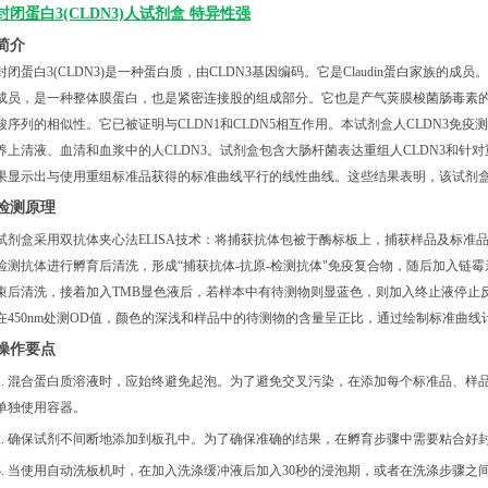
封闭蛋白3(CLDN3)人试剂盒 特异性强
简介
封闭蛋白3(CLDN3)是一种蛋白质，由CLDN3基因编码。它是Claudin蛋白家族
成员，是一种整体膜蛋白，也是紧密连接股的组成部分。它也是产气荚膜梭菌肠毒素
酸序列的相似性。它已被证明与CLDN1和CLDN5相互作用。本试剂盒人CLDN3免疫
养上清液、血清和血浆中的人CLDN3。试剂盒包含大肠杆菌表达重组人CLDN3和针对
果显示出与使用重组标准品获得的标准曲线平行的线性曲线。这些结果表明，该试剂盒
检测原理
试剂盒采用双抗体夹心法ELISA技术：将捕获抗体包被于酶标板上，捕获样品及标准品
检测抗体进行孵育后清洗，形成“捕获抗体-抗原-检测抗体"免疫复合物，随后加入链
束后清洗，接着加入TMB显色液后，若样本中有待测物则显蓝色，则加入终止液停止
在450nm处测OD值，颜色的深浅和样品中的待测物的含量呈正比，通过绘制标准曲线计
操作要点
1. 混合蛋白质溶液时，应始终避免起泡。为了避免交叉污染，在添加每个标准品、样
单独使用容器。
2. 确保试剂不间断地添加到板孔中。为了确保准确的结果，在孵育步骤中需要粘合好
3. 当使用自动洗板机时，在加入洗涤缓冲液后加入30秒的浸泡期，或者在洗涤步骤之