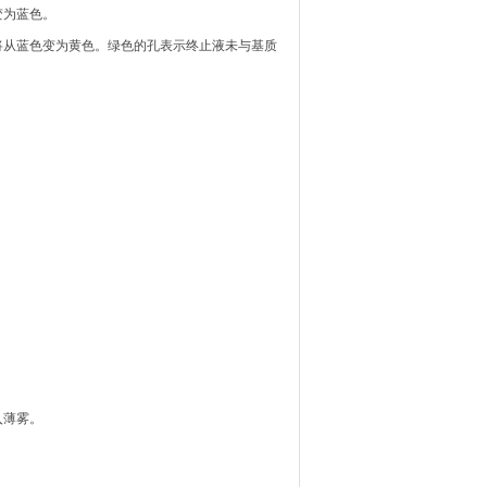
变为蓝色。
将从蓝色变为黄色。绿色的孔表示终止液未与基质
入薄雾。