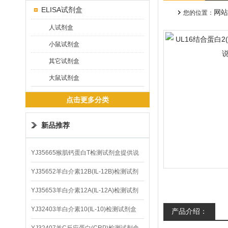
ELISA试剂盒
网站
您的位置：
人试剂盒
小鼠试剂盒
其它试剂盒
大鼠试剂盒
点击更多分类
新品推荐
YJ35665猴肌钙蛋白T检测试剂盒提供说
明书
YJ35652羊白介素12B(IL-12B)检测试剂
盒
YJ35653羊白介素12A(IL-12A)检测试剂
盒
YJ32403羊白介素10(IL-10)检测试剂盒
产品介绍：