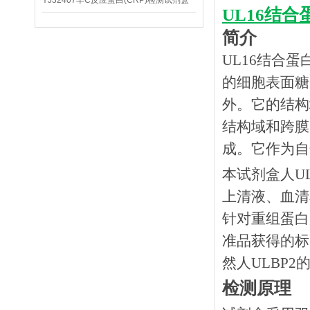
YJ32407羊C反应蛋白(CRP)检测试剂盒
UL16结合
简介
UL16结合蛋
的细胞表面糖
外。它的结构
结构域和跨膜
成。它作为自
本试剂盒人
U
上清液、血清
针对重组蛋白
准品获得的标
然人ULBP2
检测原理