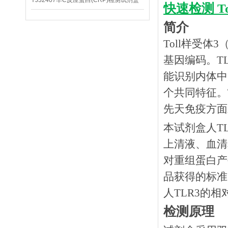
YJ32407羊C反应蛋白(CRP)检测试剂盒
快速检测
T
简介
Toll样受体
基因编码。TL
能识别内体中
个共同特征。T
先天免疫方面
本试剂盒人
T
上清液、血清
对重组蛋白产
品获得的标准
人TLR3的
检测原理