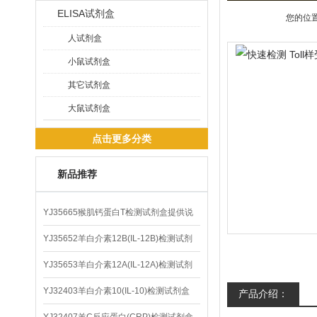
ELISA试剂盒
您的位
人试剂盒
小鼠试剂盒
其它试剂盒
大鼠试剂盒
点击更多分类
新品推荐
YJ35665猴肌钙蛋白T检测试剂盒提供说
明书
YJ35652羊白介素12B(IL-12B)检测试剂
盒
YJ35653羊白介素12A(IL-12A)检测试剂
盒
YJ32403羊白介素10(IL-10)检测试剂盒
产品介绍：