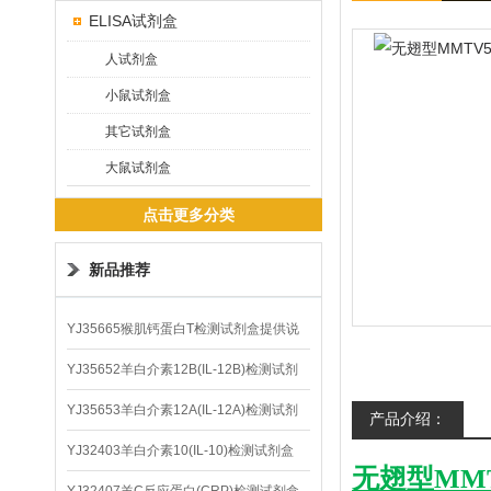
ELISA试剂盒
人试剂盒
小鼠试剂盒
其它试剂盒
大鼠试剂盒
点击更多分类
新品推荐
YJ35665猴肌钙蛋白T检测试剂盒提供说
明书
YJ35652羊白介素12B(IL-12B)检测试剂
盒
YJ35653羊白介素12A(IL-12A)检测试剂
产品介绍：
盒
YJ32403羊白介素10(IL-10)检测试剂盒
无翅型MMT