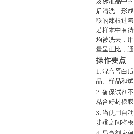
及标准品中的
后清洗，形成
联的辣根过氧
若样本中有待
均被洗去，用
量呈正比，通
操作要点
1. 混合蛋
品、样品和试
2. 确保试
粘合好封板膜
3. 当使用
步骤之间将板
4. 显色剂