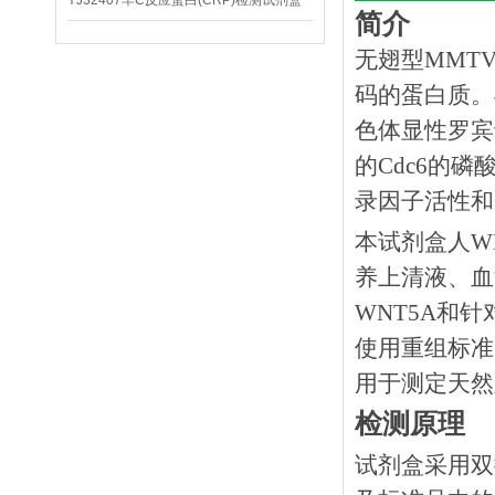
YJ32407羊C反应蛋白(CRP)检测试剂盒
简介
无翅型MMTV
码的蛋白质。
色体显性罗宾诺综
的Cdc6的
录因子活性和
本试剂盒人
W
养上清液、血
WNT5A和
使用重组标准
用于测定天然
检测原理
试剂盒采用双