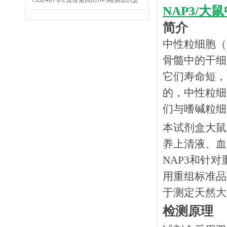
YJ32407羊C反应蛋白(CRP)检测试剂盒
NAP3/
简介
中性粒细胞（
骨髓中的干细
它们寿命短，
的，中性粒细
们与嗜碱粒细
本试剂盒大鼠
养上清液、血
NAP3和针
用重组标准品
于测定天然大
检测原理