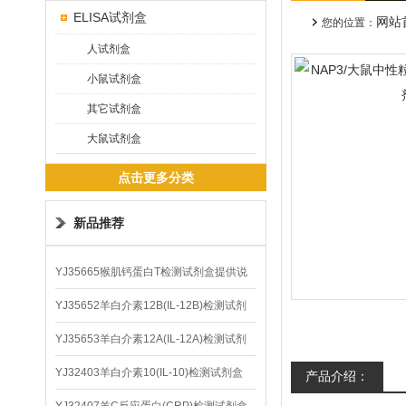
ELISA试剂盒
网站
您的位置：
人试剂盒
小鼠试剂盒
其它试剂盒
大鼠试剂盒
点击更多分类
新品推荐
YJ35665猴肌钙蛋白T检测试剂盒提供说
明书
YJ35652羊白介素12B(IL-12B)检测试剂
盒
YJ35653羊白介素12A(IL-12A)检测试剂
盒
YJ32403羊白介素10(IL-10)检测试剂盒
产品介绍：