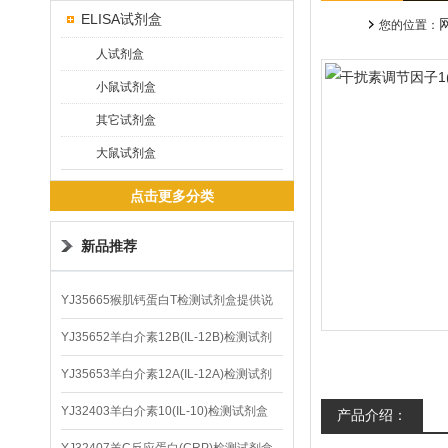
ELISA试剂盒
您的位置：
人试剂盒
小鼠试剂盒
其它试剂盒
大鼠试剂盒
点击更多分类
新品推荐
YJ35665猴肌钙蛋白T检测试剂盒提供说
明书
YJ35652羊白介素12B(IL-12B)检测试剂
盒
YJ35653羊白介素12A(IL-12A)检测试剂
盒
YJ32403羊白介素10(IL-10)检测试剂盒
产品介绍：