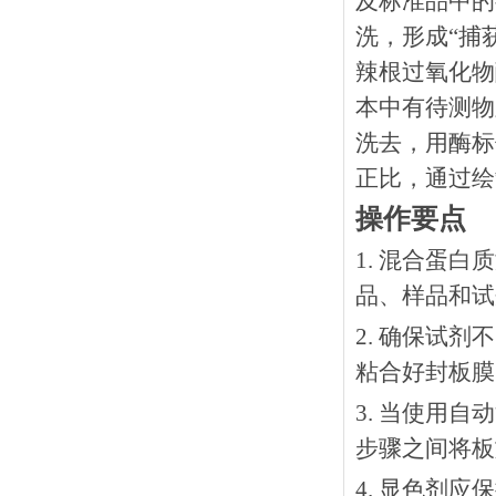
及标准品中的
洗，形成
“捕
辣根过氧化物
本中有待测物
洗去，用酶标
正比，通过绘
操作要点
1. 混合蛋
品、样品和试
2. 确保试
粘合好封板膜
3. 当使用
步骤之间将板
4. 显色剂