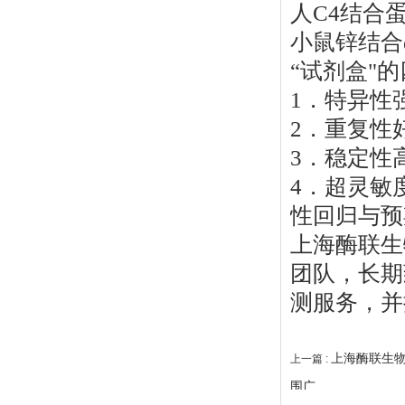
人C4结合蛋
小鼠锌结合α
“试剂盒"
1．特异性
2．重复性
3．稳定性
4．超灵敏
性回归与预
上海酶联生
团队，长期
测服务，并
上海酶联生物
上一篇 :
围广