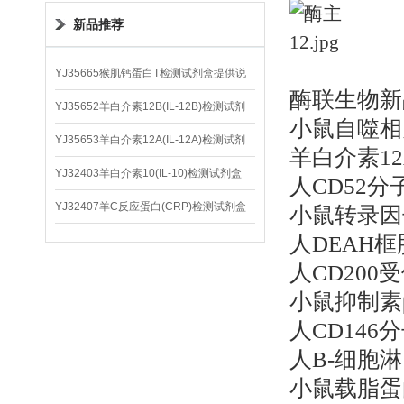
新品推荐
YJ35665猴肌钙蛋白T检测试剂盒提供说
酶联生物新
明书
YJ35652羊白介素12B(IL-12B)检测试剂
小鼠自噬相关
盒
YJ35653羊白介素12A(IL-12A)检测试剂
羊白介素12A
盒
YJ32403羊白介素10(IL-10)检测试剂盒
人CD52分
YJ32407羊C反应蛋白(CRP)检测试剂盒
小鼠转录因子
人DEAH框
人CD200受
小鼠抑制素β
人CD146
人B-细胞淋巴
小鼠载脂蛋白