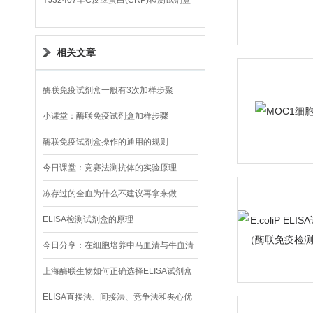
YJ32407羊C反应蛋白(CRP)检测试剂盒
相关文章
酶联免疫试剂盒一般有3次加样步聚
小课堂：酶联免疫试剂盒加样步骤
酶联免疫试剂盒操作的通用的规则
今日课堂：竞赛法测抗体的实验原理
冻存过的全血为什么不建议再拿来做
ELISA实验
ELISA检测试剂盒的原理
今日分享：在细胞培养中马血清与牛血清
有什么区别?
上海酶联生物如何正确选择ELISA试剂盒
ELISA直接法、间接法、竞争法和夹心优