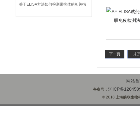
缺点对比
关于ELISA方法如何检测带抗体的相关指
标
下一页
末
网站首
沪ICP备120459
备案号：
© 2018 上海酶联生物科