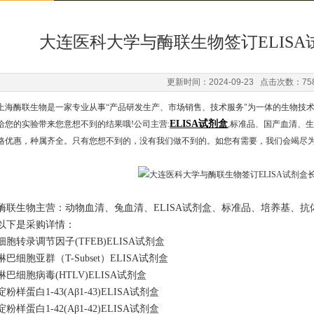
大连医科大学与酶联生物签订ELIS
更新时间：2024-09-23 点击次数：75
上海酶联生物是一家专业从事“产品研发生产、市场销售、技术服务"为一体的生物技
ELISA试剂盒
给您的实验带来您意想不到的结果哦!公司主营:
,标准品、国产血清、生物
格优惠，种属齐全。只有您想不到的，没有我们做不到的。如您有需要，我们会竭尽
酶联生物主营：动物血清、
兔
血清、
ELISA试剂盒、标准品、培养基、
以下是采购详情：
细胞转录调节因子
(TFEB)ELISA试剂盒
淋巴细胞亚群（
T-Subset）ELISA试剂盒
淋巴细胞病毒
(HTLV)ELISA试剂盒
淀粉样蛋白
1-43(Aβ1-43)ELISA试剂盒
淀粉样蛋白
1-42(Aβ1-42)ELISA试剂盒