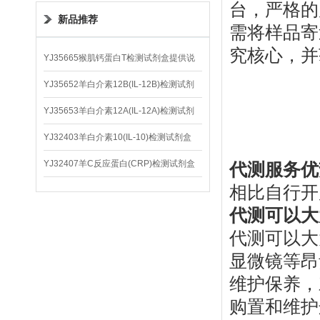
台，严格的
新品推荐
需将样品寄
究核心，并
YJ35665猴肌钙蛋白T检测试剂盒提供说
明书
YJ35652羊白介素12B(IL-12B)检测试剂
盒
YJ35653羊白介素12A(IL-12A)检测试剂
盒
YJ32403羊白介素10(IL-10)检测试剂盒
YJ32407羊C反应蛋白(CRP)检测试剂盒
代测服务优
相比自行开
代测可以大
代测可以大
显微镜等昂
维护保养，
购置和维护