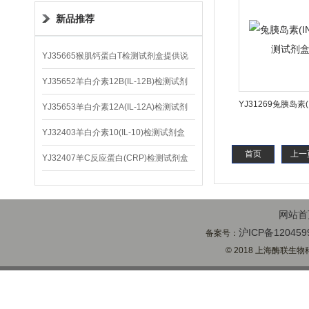
新品推荐
YJ35665猴肌钙蛋白T检测试剂盒提供说
明书
YJ35652羊白介素12B(IL-12B)检测试剂
YJ31269兔胰岛素(
盒
YJ35653羊白介素12A(IL-12A)检测试剂
试剂盒
盒
YJ32403羊白介素10(IL-10)检测试剂盒
首页
上一
YJ32407羊C反应蛋白(CRP)检测试剂盒
网站首
沪ICP备120459
备案号：
© 2018 上海酶联生物科