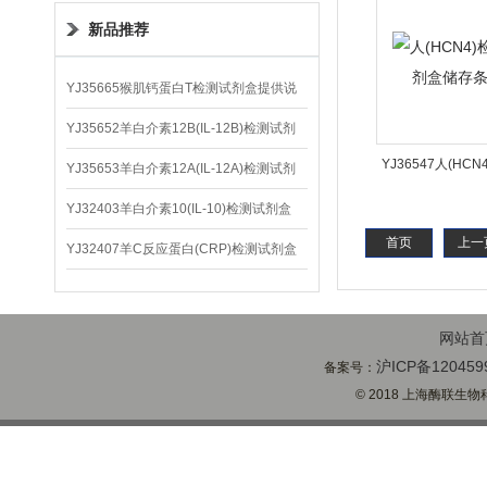
新品推荐
YJ35665猴肌钙蛋白T检测试剂盒提供说
明书
YJ35652羊白介素12B(IL-12B)检测试剂
YJ36547人(HC
盒
YJ35653羊白介素12A(IL-12A)检测试剂
剂盒储存条
盒
YJ32403羊白介素10(IL-10)检测试剂盒
首页
上一
YJ32407羊C反应蛋白(CRP)检测试剂盒
网站首
沪ICP备120459
备案号：
© 2018 上海酶联生物科