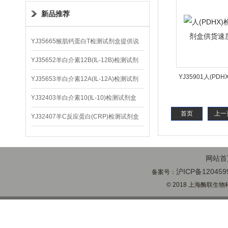
新品推荐
YJ35665猴肌钙蛋白T检测试剂盒提供说
明书
YJ35652羊白介素12B(IL-12B)检测试剂
YJ35901人(PD
盒
YJ35653羊白介素12A(IL-12A)检测试剂
剂盒供货速
盒
YJ32403羊白介素10(IL-10)检测试剂盒
首页
上一
YJ32407羊C反应蛋白(CRP)检测试剂盒
网站首
沪ICP备120459
备案号：
© 2018 上海酶联生物科