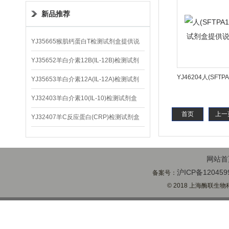
新品推荐
YJ35665猴肌钙蛋白T检测试剂盒提供说
明书
YJ35652羊白介素12B(IL-12B)检测试剂
YJ46204人(SFT
盒
YJ35653羊白介素12A(IL-12A)检测试剂
剂盒提供说
盒
YJ32403羊白介素10(IL-10)检测试剂盒
首页
上一
YJ32407羊C反应蛋白(CRP)检测试剂盒
网站首
沪ICP备120459
备案号：
© 2018 上海酶联生物科